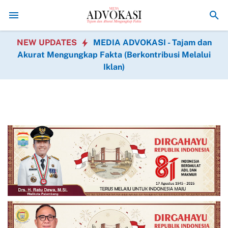
dir dalam BAKTIKES HUT Ke-1 Kodam XIX Tuanku Tambusai
Semangat Ke
NEW UPDATES
MEDIA ADVOKASI - Tajam dan
Akurat Mengungkap Fakta (Berkontribusi Melalui
Iklan)