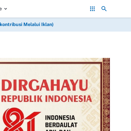
ambang Bergerak! Pembelian Timah Terhenti, Ekonomi Masyarakat T
e
ntribusi Melalui Iklan)