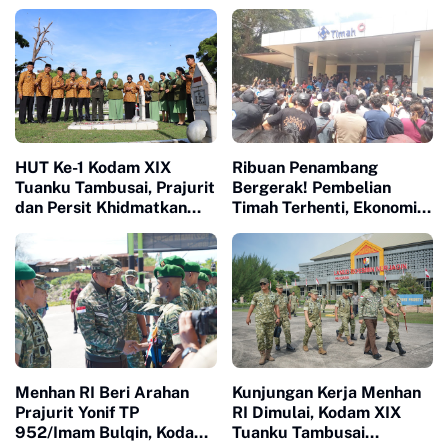
HUT Ke-1 Kodam XIX
Ribuan Penambang
Tuanku Tambusai, Prajurit
Bergerak! Pembelian
dan Persit Khidmatkan
Timah Terhenti, Ekonomi
Penghormatan di TMP
Masyarakat Terancam
Kusuma Dharma
Menhan RI Beri Arahan
Kunjungan Kerja Menhan
Prajurit Yonif TP
RI Dimulai, Kodam XIX
952/Imam Bulqin, Kodam
Tuanku Tambusai