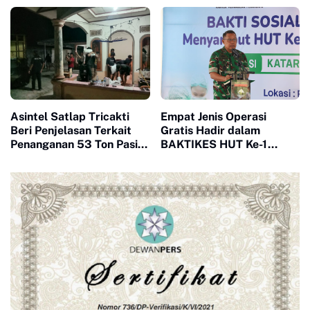
XIX Tuanku Tambusai
Dampingi Peninjauan Dua
Percepat Penguatan
Yonif Teritorial
Satuan
Pembangunan
Asintel Satlap Tricakti
Empat Jenis Operasi
Beri Penjelasan Terkait
Gratis Hadir dalam
Penanganan 53 Ton Pasir
BAKTIKES HUT Ke-1
Timah di Air Merbau
Kodam XIX Tuanku
Tambusai