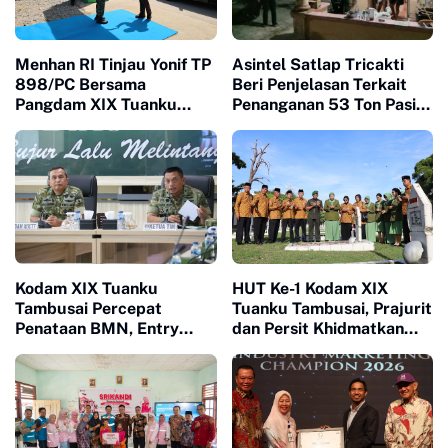
Menhan RI Tinjau Yonif TP
Asintel Satlap Tricakti
898/PC Bersama
Beri Penjelasan Terkait
Pangdam XIX Tuanku
Penanganan 53 Ton Pasir
Tambusai, Tegaskan
Timah di Air Merbau
Disiplin dan Loyalitas
Prajurit
Kodam XIX Tuanku
HUT Ke-1 Kodam XIX
Tambusai Percepat
Tuanku Tambusai, Prajurit
Penataan BMN, Entry
dan Persit Khidmatkan
Meeting Satgas Sesi II
Penghormatan di TMP
Fokus Validasi dan
Kusuma Dharma
Akuntabilitas Aset