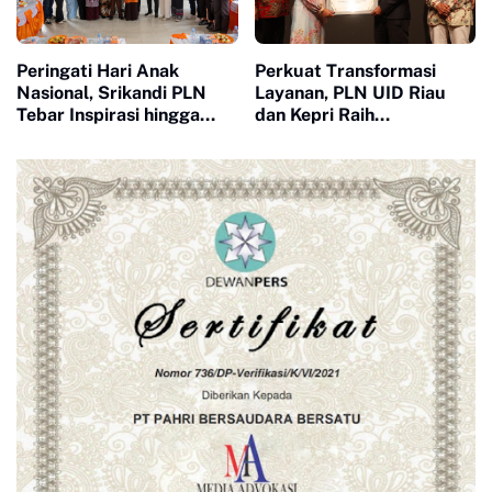
Peringati Hari Anak
Perkuat Transformasi
Nasional, Srikandi PLN
Layanan, PLN UID Riau
Tebar Inspirasi hingga
dan Kepri Raih
Pelosok Kepulauan
Penghargaan Riau
Meranti
Industry Marketing
Champion 2026