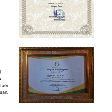
i
na
mber
san,