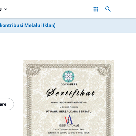
Artco dan Angkong, Alat Pendukung Percepatan Pembangunan TMM
e
ntribusi Melalui Iklan)
are