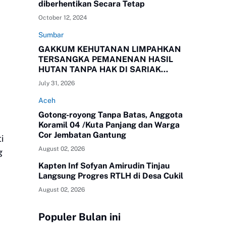
diberhentikan Secara Tetap
October 12, 2024
Sumbar
GAKKUM KEHUTANAN LIMPAHKAN
TERSANGKA PEMANENAN HASIL
HUTAN TANPA HAK DI SARIAK
BAYANG KEPADA KEJAKSAAN
July 31, 2026
NEGERI SOLOK, SUMBAR
Aceh
Gotong-royong Tanpa Batas, Anggota
Koramil 04 /Kuta Panjang dan Warga
Cor Jembatan Gantung
i
August 02, 2026
g
Kapten Inf Sofyan Amirudin Tinjau
Langsung Progres RTLH di Desa Cukil
August 02, 2026
Populer Bulan ini