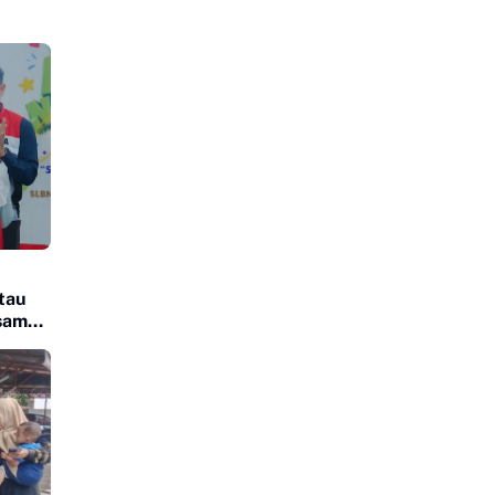
tau
rsama
us