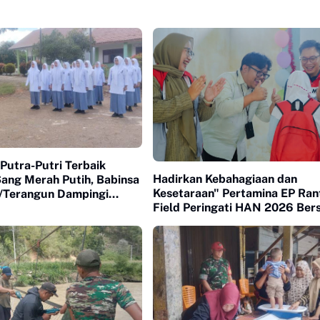
Putra-Putri Terbaik
Hadirkan Kebahagiaan dan
Sang Merah Putih, Babinsa
Kesetaraan" Pertamina EP Ran
1/Terangun Dampingi
Field Peringati HAN 2026 Be
lon Paskibraka
120 Anak Berkebutuhan Khus