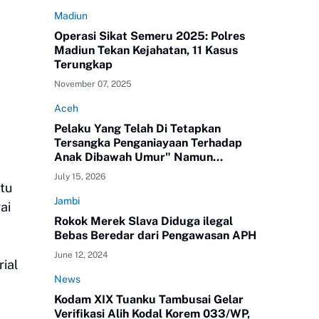
Madiun
Operasi Sikat Semeru 2025: Polres
Madiun Tekan Kejahatan, 11 Kasus
Terungkap
November 07, 2025
Aceh
Pelaku Yang Telah Di Tetapkan
Tersangka Penganiayaan Terhadap
Anak Dibawah Umur" Namun
Melenggang Bebas Keluar Dari Polres
July 15, 2026
ATAM
tu
Jambi
ai
Rokok Merek Slava Diduga ilegal
Bebas Beredar dari Pengawasan APH
June 12, 2024
ial
News
Kodam XIX Tuanku Tambusai Gelar
Verifikasi Alih Kodal Korem 033/WP,