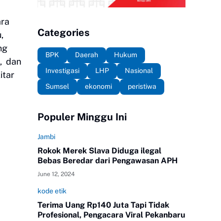
ara
Categories
,
ng
BPK
Daerah
Hukum
u, dan
Investigasi
LHP
Nasional
itar
Sumsel
ekonomi
peristiwa
Populer Minggu Ini
Jambi
Rokok Merek Slava Diduga ilegal
Bebas Beredar dari Pengawasan APH
June 12, 2024
kode etik
Terima Uang Rp140 Juta Tapi Tidak
Profesional, Pengacara Viral Pekanbaru