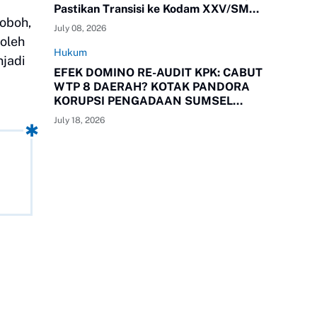
Pastikan Transisi ke Kodam XXV/SMR
roboh,
Berjalan Optimal
July 08, 2026
 oleh
Hukum
njadi
EFEK DOMINO RE-AUDIT KPK: CABUT
WTP 8 DAERAH? KOTAK PANDORA
KORUPSI PENGADAAN SUMSEL
RESMI TERBUKA!
July 18, 2026