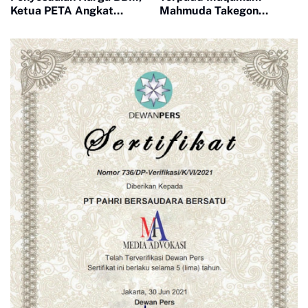
Ketua PETA Angkat
Mahmuda Takegon
Bicara
Kembali Sembelih Empat
Lembu Dan Dua Kambing
Di Hari Raya Aidul Adha
1443 H.