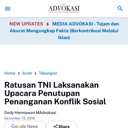
Asintel Satlap Tricakti Beri Penjelasan Terkait Penangan
NEW UPDATES
MEDIA ADVOKASI - Tajam dan
Akurat Mengungkap Fakta (Berkontribusi Melalui
Iklan)
Home
Aceh
Takengon
Ratusan TNI Laksanakan
Upacara Penutupan
Penanganan Konflik Sosial
Dedy Hermawan MAdvokasi
December 13, 2018
Share