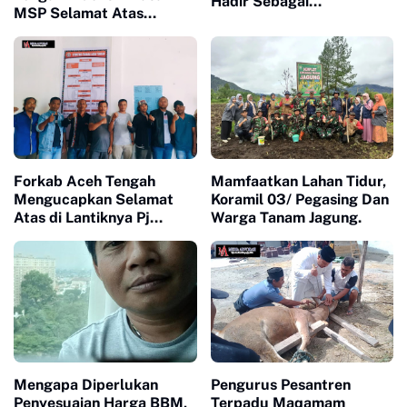
Hadir Sebagai
MSP Selamat Atas
Narasumber Bahas
dilantiknya PJ. Gubernur
Tentang Hukum Jinayat
Aceh Mayjen Achmad
Marzuki
Forkab Aceh Tengah
Mamfaatkan Lahan Tidur,
Mengucapkan Selamat
Koramil 03/ Pegasing Dan
Atas di Lantiknya Pj
Warga Tanam Jagung.
Gubernur Aceh Mayjen
Ahmad Marzuki
Mengapa Diperlukan
Pengurus Pesantren
Penyesuaian Harga BBM,
Terpadu Maqamam