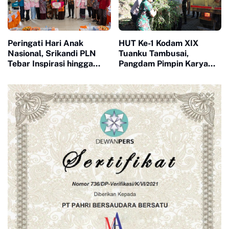
Peringati Hari Anak
HUT Ke-1 Kodam XIX
Nasional, Srikandi PLN
Tuanku Tambusai,
Tebar Inspirasi hingga
Pangdam Pimpin Karya
Pelosok Kepulauan
Bakti Libatkan Lintas
Meranti
Instansi dan Masyarakat