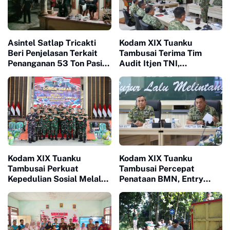
Asintel Satlap Tricakti
Kodam XIX Tuanku
Beri Penjelasan Terkait
Tambusai Terima Tim
Penanganan 53 Ton Pasir
Audit Itjen TNI,
Timah di Air Merbau
Efektivitas dan
Akuntabilitas Jadi Fokus
Utama
Kodam XIX Tuanku
Kodam XIX Tuanku
Tambusai Perkuat
Tambusai Percepat
Kepedulian Sosial Melalui
Penataan BMN, Entry
Donor Darah HUT Ke-1
Meeting Satgas Sesi II
Fokus Validasi dan
Akuntabilitas Aset