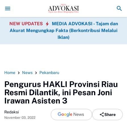
UMKM Palembang Terus Naik Kelas
Lapas Purwodadi Bersinergi denga
NEW UPDATES
MEDIA ADVOKASI - Tajam dan
Akurat Mengungkap Fakta (Berkontribusi Melalui
Iklan)
Home
News
Pekanbaru
Pengurus HAKLI Provinsi Riau
Resmi Dilantik, ini Pesan Joni
Irawan Asisten 3
Redaksi
Share
November 03, 2022