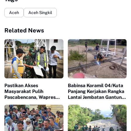
Aceh
Aceh Singkil
Related News
Pastikan Akses
Babinsa Koramil 04/Kuta
Masyarakat Pulih
Panjang Kerjakan Rangka
Pascabencana, Wapres
Lantai Jembatan Gantung
Tinjau Pembangunan
di Wilayah Binaan
Jembatan Gantung
Kendawi