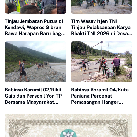
Tinjau Jembatan Putus di
Tim Wasev Itjen TNI
Kendawi, Wapres Gibran
Tinjau Pelaksanaan Karya
Bawa Harapan Baru bagi
Bhakti TNI 2026 di Desa
Warga yang Lama
Pertik
Terisolasi
Babinsa Koramil 02/Rikit
Babinsa Koramil 04/Kuta
Gaib dan Personil Yon TP
Panjang Percepat
Bersama Masyarakat
Pemasangan Hanger
Gotong-royong
Pengait Jembatan
Mengumpulkan Batu
Gantung Kejar Target
Untuk Jembatan Gantung
Cepat Selesai