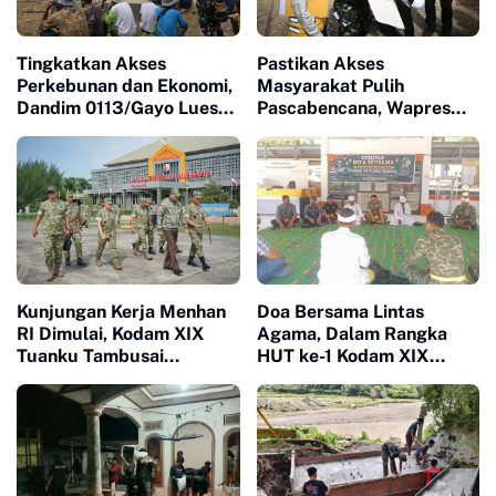
Tingkatkan Akses
Pastikan Akses
Perkebunan dan Ekonomi,
Masyarakat Pulih
Dandim 0113/Gayo Lues
Pascabencana, Wapres
Tinjau Pembangunan
Tinjau Pembangunan
Jembatan Garuda Merah
Jembatan Gantung
Putih di Desa Pungke Jaya
Kendawi
Kunjungan Kerja Menhan
Doa Bersama Lintas
RI Dimulai, Kodam XIX
Agama, Dalam Rangka
Tuanku Tambusai
HUT ke-1 Kodam XIX
Dampingi Peninjauan Dua
Tuanku Tambusai
Yonif Teritorial
Teguhkan Semangat
Pembangunan
Manunggal Bersama
Rakyat