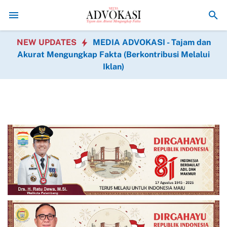
atis Hadir dalam BAKTIKES HUT Ke-1 Kodam XIX Tuanku Tambusai
Sema
NEW UPDATES
MEDIA ADVOKASI - Tajam dan
Akurat Mengungkap Fakta (Berkontribusi Melalui
Iklan)