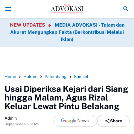
si Jembatan Gantung di Desa Mangang
Pengerjaan Jembatan Gantung 
NEW UPDATES
MEDIA ADVOKASI - Tajam dan
Akurat Mengungkap Fakta (Berkontribusi Melalui
Iklan)
Home
Hukum
Palembang
Sumsel
Usai Diperiksa Kejari dari Siang
hingga Malam, Agus Rizal
Keluar Lewat Pintu Belakang
Admin
Share
September 25, 2025