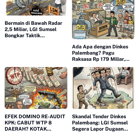
Bermain di Bawah Radar
2,5 Miliar, LGI Sumsel
Bongkar Taktik
Kontraktor "Nol
Ada Apa dengan Dinkes
Pengalaman" Borong
Palembang? Pagu
Proyek 13,7 Miliar
Raksasa Rp 179 Miliar,
Serapan Hanya 13 Persen
di Semester Satu
EFEK DOMINO RE-AUDIT
Skandal Tender Dinkes
KPK: CABUT WTP 8
Palembang: LGI Sumsel
DAERAH? KOTAK
Segera Lapor Dugaan
PANDORA KORUPSI
"Mafia Proyek" ke KPPU