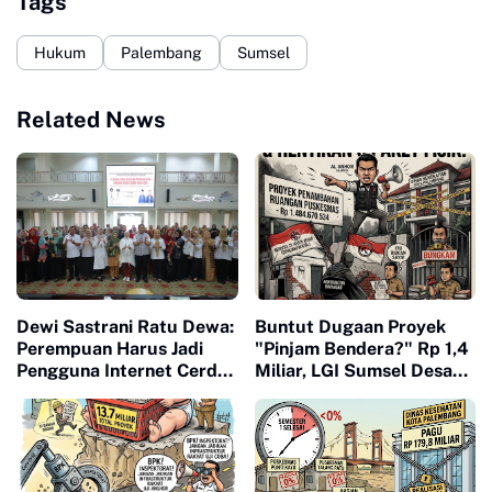
Tags
Hukum
Palembang
Sumsel
Related News
Dewi Sastrani Ratu Dewa:
Buntut Dugaan Proyek
Perempuan Harus Jadi
"Pinjam Bendera?" Rp 1,4
Pengguna Internet Cerdas
Miliar, LGI Sumsel Desak
dan Kritis
Inspektorat Hentikan
Seluruh Proyek Fisik
Dinkes Palembang