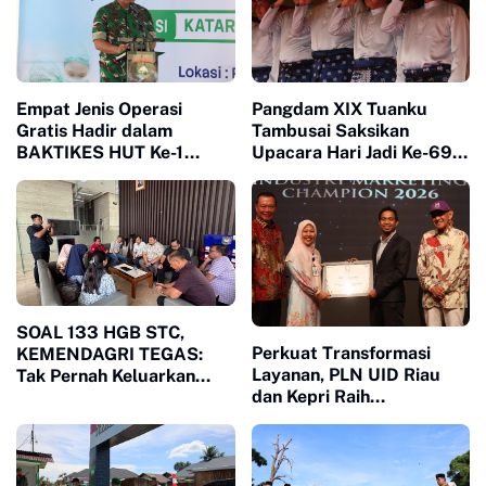
Empat Jenis Operasi
Pangdam XIX Tuanku
Gratis Hadir dalam
Tambusai Saksikan
BAKTIKES HUT Ke-1
Upacara Hari Jadi Ke-69
Kodam XIX Tuanku
Provinsi Riau
Tambusai
SOAL 133 HGB STC,
Perkuat Transformasi
KEMENDAGRI TEGAS:
Layanan, PLN UID Riau
Tak Pernah Keluarkan
dan Kepri Raih
Rekomendasi Penolakan
Penghargaan Riau
Industry Marketing
Champion 2026