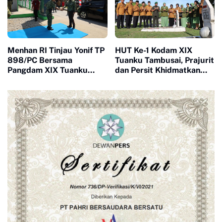
Menhan RI Tinjau Yonif TP
HUT Ke-1 Kodam XIX
898/PC Bersama
Tuanku Tambusai, Prajurit
Pangdam XIX Tuanku
dan Persit Khidmatkan
Tambusai, Tegaskan
Penghormatan di TMP
Disiplin dan Loyalitas
Kusuma Dharma
Prajurit