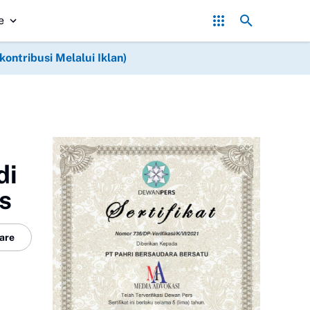
Artco dan Angkong, Alat Pendukung Percepatan Pembangunan 
e
ntribusi Melalui Iklan)
di
s
are