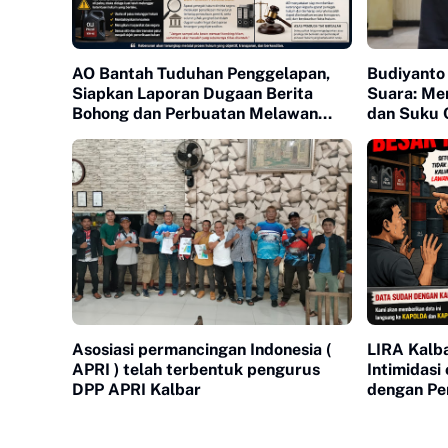
AO Bantah Tuduhan Penggelapan,
Budiyanto
Siapkan Laporan Dugaan Berita
Suara: Me
Bohong dan Perbuatan Melawan
dan Suku 
Hukum
Dugaan Bi
Asosiasi permancingan Indonesia (
LIRA Kalb
APRI ) telah terbentuk pengurus
Intimidasi
DPP APRI Kalbar
dengan Per