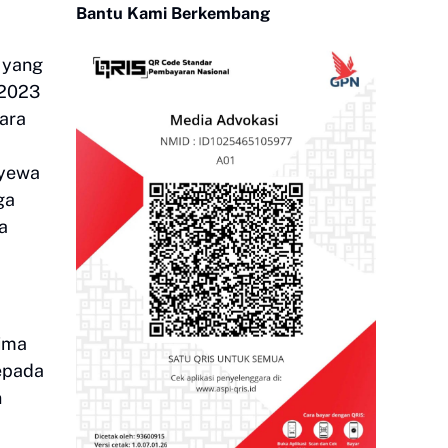
Bantu Kami Berkembang
e yang
 2023
ara
nyewa
ga
a
rima
epada
n