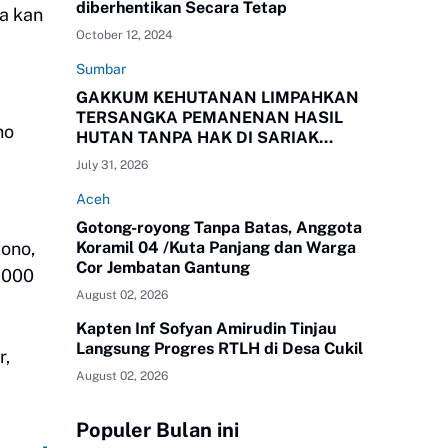
diberhentikan Secara Tetap
a kan
October 12, 2024
Sumbar
GAKKUM KEHUTANAN LIMPAHKAN
TERSANGKA PEMANENAN HASIL
no
HUTAN TANPA HAK DI SARIAK
BAYANG KEPADA KEJAKSAAN
July 31, 2026
NEGERI SOLOK, SUMBAR
Aceh
Gotong-royong Tanpa Batas, Anggota
Koramil 04 /Kuta Panjang dan Warga
tono,
Cor Jembatan Gantung
0.000
August 02, 2026
Kapten Inf Sofyan Amirudin Tinjau
Langsung Progres RTLH di Desa Cukil
r,
August 02, 2026
Populer Bulan ini