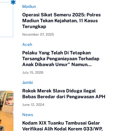
Madiun
Operasi Sikat Semeru 2025: Polres
Madiun Tekan Kejahatan, 11 Kasus
Terungkap
November 07, 2025
Aceh
Pelaku Yang Telah Di Tetapkan
Tersangka Penganiayaan Terhadap
Anak Dibawah Umur" Namun
Melenggang Bebas Keluar Dari Polres
July 15, 2026
ATAM
Jambi
Rokok Merek Slava Diduga ilegal
Bebas Beredar dari Pengawasan APH
June 12, 2024
News
Kodam XIX Tuanku Tambusai Gelar
Verifikasi Alih Kodal Korem 033/WP,