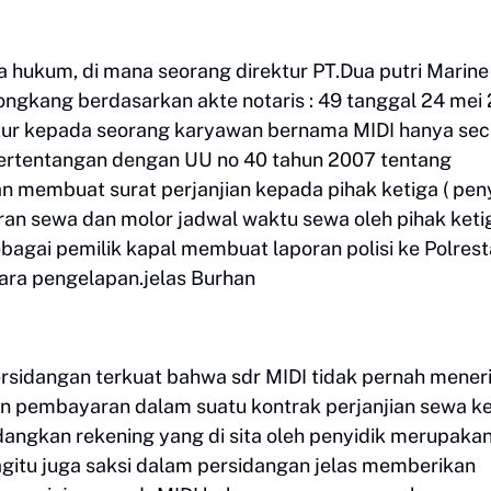
ika hukum, di mana seorang direktur PT.Dua putri Marin
ngkang berdasarkan akte notaris : 49 tanggal 24 mei
tur kepada seorang karyawan bernama MIDI hanya sec
 bertentangan dengan UU no 40 tahun 2007 tentang
n membuat surat perjanjian kepada pihak ketiga ( pe
an sewa dan molor jadwal waktu sewa oleh pihak keti
ebagai pemilik kapal membuat laporan polisi ke Polrest
kara pengelapan.jelas Burhan
ersidangan terkuat bahwa sdr MIDI tidak pernah mene
an pembayaran dalam suatu kontrak perjanjian sewa k
dangkan rekening yang di sita oleh penyidik merupaka
bagitu juga saksi dalam persidangan jelas memberikan