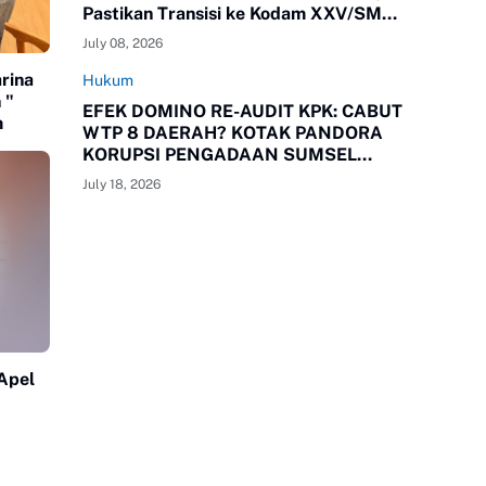
Pastikan Transisi ke Kodam XXV/SMR
Berjalan Optimal
July 08, 2026
rina
Hukum
 "
EFEK DOMINO RE-AUDIT KPK: CABUT
m
WTP 8 DAERAH? KOTAK PANDORA
KORUPSI PENGADAAN SUMSEL
RESMI TERBUKA!
July 18, 2026
Apel