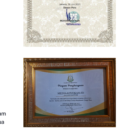
lam
ua