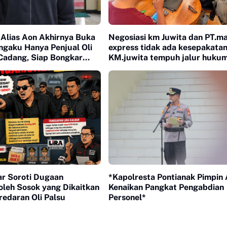
 Alias Aon Akhirnya Buka
Negosiasi km Juwita dan PT.ma
ngaku Hanya Penjual Oli
express tidak ada kesepakatan
Cadang, Siap Bongkar
KM.juwita tempuh jalur huku
snis Barang Palsu
ar Soroti Dugaan
*Kapolresta Pontianak Pimpin 
 oleh Sosok yang Dikaitkan
Kenaikan Pangkat Pengabdian
edaran Oli Palsu
Personel*