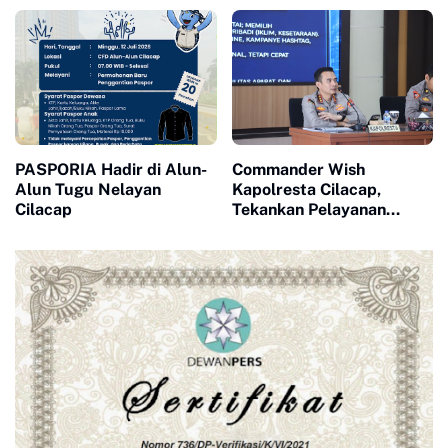
Sedekah Laut Festival
Teguhkan Semangat
Nelayan 2026
Persatuan di Tengah
Tantangan Global
PASPORIA Hadir di Alun-
Commander Wish
Alun Tugu Nelayan
Kapolresta Cilacap,
Cilacap
Tekankan Pelayanan
Prima dan Penguatan
Profesionalisme Personel