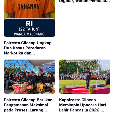
Digelar, Wadah Pembalap
Sekaligus Upaya Tekan
Balap Liar
Polresta Cilacap Ungkap
Dua Kasus Peredaran
Narkotika dan
Psikotropika, Dua
Pengedar Diamankan
Polresta Cilacap Beriikan
Kapolresta Cilacap
Pengamanan Maksimal
Memimpin Upacara Hari
pada Prosesi Larung
Lahir Pancasila 2026,