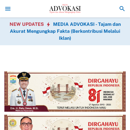
nutupan Warga Cukil Gotong Royong Siapkan Tenda Upacara
Penuh Har
NEW UPDATES
MEDIA ADVOKASI - Tajam dan
Akurat Mengungkap Fakta (Berkontribusi Melalui
Iklan)