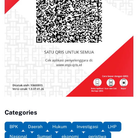
Categories
BPK
Daerah
Hukum
Investigasi
LHP
Nasional
Sumsel
ekonomi
peristiwa