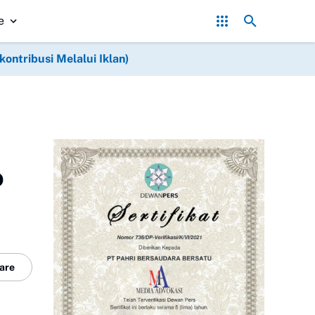
Asintel Satlap Tricakti Beri Penjelasan Terkait Penanganan 
e
ntribusi Melalui Iklan)
o
are