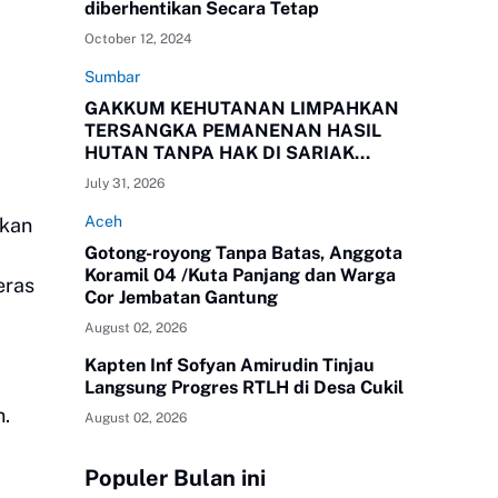
diberhentikan Secara Tetap
October 12, 2024
Sumbar
GAKKUM KEHUTANAN LIMPAHKAN
TERSANGKA PEMANENAN HASIL
HUTAN TANPA HAK DI SARIAK
BAYANG KEPADA KEJAKSAAN
July 31, 2026
NEGERI SOLOK, SUMBAR
Aceh
okan
Gotong-royong Tanpa Batas, Anggota
Koramil 04 /Kuta Panjang dan Warga
eras
Cor Jembatan Gantung
August 02, 2026
Kapten Inf Sofyan Amirudin Tinjau
Langsung Progres RTLH di Desa Cukil
n.
August 02, 2026
Populer Bulan ini