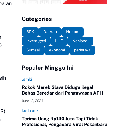
oalan
Categories
BPK
Daerah
Hukum
n
Investigasi
LHP
Nasional
s
Sumsel
ekonomi
peristiwa
Populer Minggu Ini
sih
Jambi
Rokok Merek Slava Diduga ilegal
Bebas Beredar dari Pengawasan APH
June 12, 2024
kode etik
SR)
Terima Uang Rp140 Juta Tapi Tidak
h
Profesional, Pengacara Viral Pekanbaru