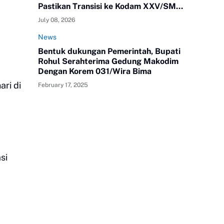
Pastikan Transisi ke Kodam XXV/SMR
Berjalan Optimal
July 08, 2026
News
Bentuk dukungan Pemerintah, Bupati
Rohul Serahterima Gedung Makodim
Dengan Korem 031/Wira Bima
ari di
February 17, 2025
si