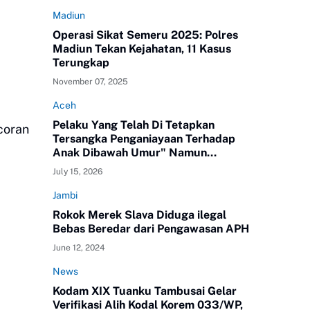
Madiun
Operasi Sikat Semeru 2025: Polres
Madiun Tekan Kejahatan, 11 Kasus
Terungkap
November 07, 2025
Aceh
Pelaku Yang Telah Di Tetapkan
coran
Tersangka Penganiayaan Terhadap
Anak Dibawah Umur" Namun
Melenggang Bebas Keluar Dari Polres
July 15, 2026
ATAM
Jambi
Rokok Merek Slava Diduga ilegal
Bebas Beredar dari Pengawasan APH
June 12, 2024
News
Kodam XIX Tuanku Tambusai Gelar
Verifikasi Alih Kodal Korem 033/WP,