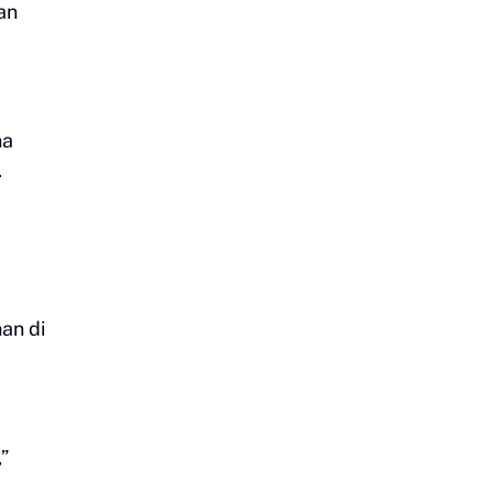
an
na
.
an di
”