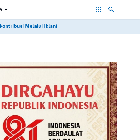
ambang Bergerak! Pembelian Timah Terhenti, Ekonomi Masyarakat T
e
ntribusi Melalui Iklan)