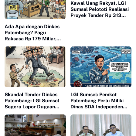
Kawal Uang Rakyat, LGI
Sumsel Pelototi Realisasi
Proyek Tender Rp 313
Miliar di Palembang
Ada Apa dengan Dinkes
Palembang? Pagu
Raksasa Rp 179 Miliar,
Serapan Hanya 13 Persen
di Semester Satu
Skandal Tender Dinkes
LGI Sumsel: Pemkot
Palembang: LGI Sumsel
Palembang Perlu Miliki
Segera Lapor Dugaan
Dinas SDA Independen
"Mafia Proyek" ke KPPU
untuk Atasi Banjir Kronis