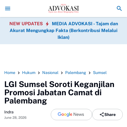
Asintel Satlap Tricakti Beri Penjelasan Terkait Penanganan 53
NEW UPDATES
MEDIA ADVOKASI - Tajam dan
Akurat Mengungkap Fakta (Berkontribusi Melalui
Iklan)
Home
Hukum
Nasional
Palembang
Sumsel
LGI Sumsel Soroti Keganjilan
Promosi Jabatan Camat di
Palembang
Indra
Share
June 28, 2026