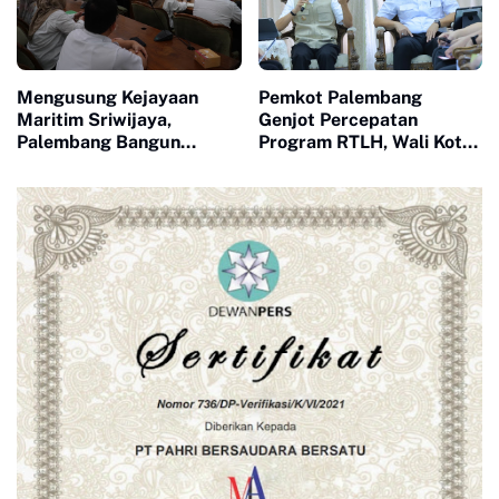
Mengusung Kejayaan
Pemkot Palembang
Maritim Sriwijaya,
Genjot Percepatan
Palembang Bangun
Program RTLH, Wali Kota
Masjid Ikonik Berbentuk
Tekankan Akurasi Data
Kapal
dan Dampak Nyata di
Lapangan