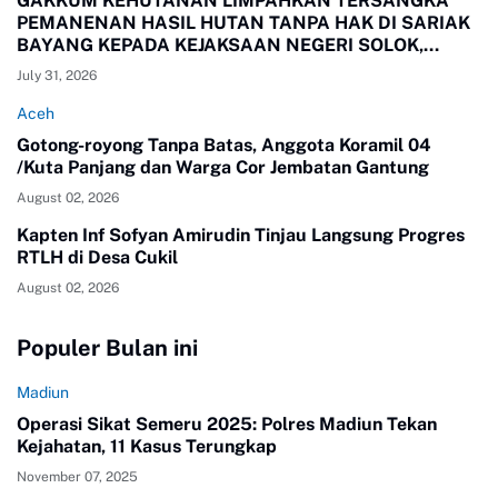
GAKKUM KEHUTANAN LIMPAHKAN TERSANGKA
PEMANENAN HASIL HUTAN TANPA HAK DI SARIAK
BAYANG KEPADA KEJAKSAAN NEGERI SOLOK,
SUMBAR
July 31, 2026
Aceh
Gotong-royong Tanpa Batas, Anggota Koramil 04
/Kuta Panjang dan Warga Cor Jembatan Gantung
August 02, 2026
Kapten Inf Sofyan Amirudin Tinjau Langsung Progres
RTLH di Desa Cukil
August 02, 2026
Populer Bulan ini
Madiun
Operasi Sikat Semeru 2025: Polres Madiun Tekan
Kejahatan, 11 Kasus Terungkap
November 07, 2025