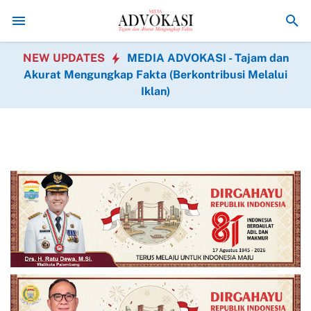
Perkuat Semangat Manunggal Bersama Rakyat di HUT Ke-1
Agar Terli
NEW UPDATES
MEDIA ADVOKASI - Tajam dan
Akurat Mengungkap Fakta (Berkontribusi Melalui
Iklan)