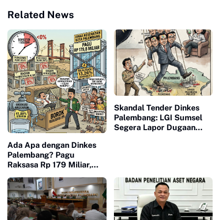
Related News
Skandal Tender Dinkes
Palembang: LGI Sumsel
Segera Lapor Dugaan
"Mafia Proyek" ke KPPU
Ada Apa dengan Dinkes
Palembang? Pagu
Raksasa Rp 179 Miliar,
Serapan Hanya 13 Persen
di Semester Satu