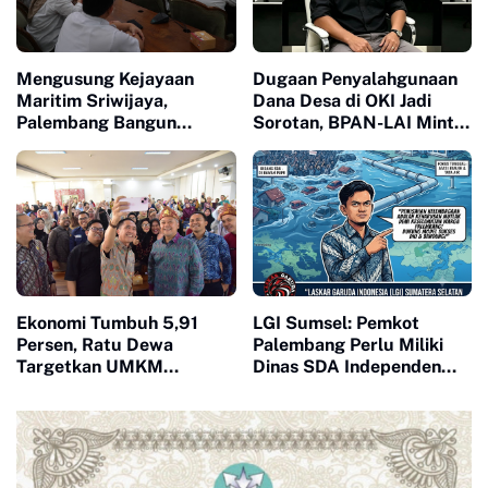
Mengusung Kejayaan
Dugaan Penyalahgunaan
Maritim Sriwijaya,
Dana Desa di OKI Jadi
Palembang Bangun
Sorotan, BPAN-LAI Minta
Masjid Ikonik Berbentuk
Penegakan Hukum
Kapal
Dipercepat
Ekonomi Tumbuh 5,91
LGI Sumsel: Pemkot
Persen, Ratu Dewa
Palembang Perlu Miliki
Targetkan UMKM
Dinas SDA Independen
Palembang Terus Naik
untuk Atasi Banjir Kronis
Kelas