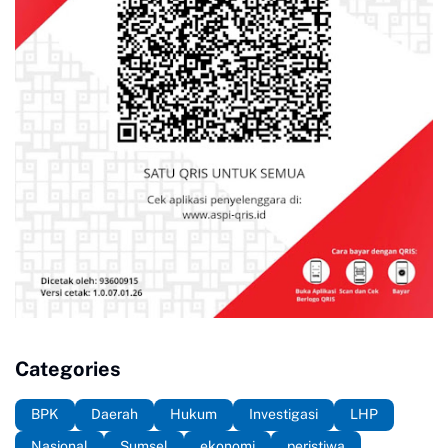
Categories
BPK
Daerah
Hukum
Investigasi
LHP
Nasional
Sumsel
ekonomi
peristiwa