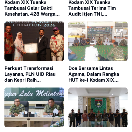
Kodam XIX Tuanku
Kodam XIX Tuanku
Tambusai Gelar Bakti
Tambusai Terima Tim
Kesehatan, 428 Warga
Audit Itjen TNI,
Ikuti Screening Operasi
Efektivitas dan
Gratis
Akuntabilitas Jadi Fokus
Utama
Perkuat Transformasi
Doa Bersama Lintas
Layanan, PLN UID Riau
Agama, Dalam Rangka
dan Kepri Raih
HUT ke-1 Kodam XIX
Penghargaan Riau
Tuanku Tambusai
Industry Marketing
Teguhkan Semangat
Champion 2026
Manunggal Bersama
Rakyat