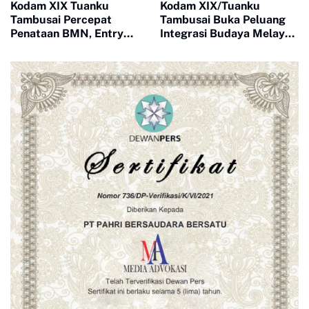
Kodam XIX Tuanku
Kodam XIX/Tuanku
Tambusai Percepat
Tambusai Buka Peluang
Penataan BMN, Entry
Integrasi Budaya Melayu
Meeting Satgas Sesi II
di Lingkungan TNI Lewat
Fokus Validasi dan
Gerakan 10.080 Bertanjak
Akuntabilitas Aset