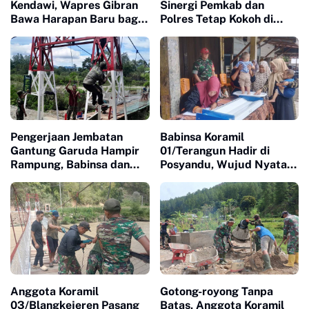
Kendawi, Wapres Gibran
Sinergi Pemkab dan
Bawa Harapan Baru bagi
Polres Tetap Kokoh di
Warga yang Lama
Bawah Kepemimpinan
Terisolasi
Kapolres Baru
Pengerjaan Jembatan
Babinsa Koramil
Gantung Garuda Hampir
01/Terangun Hadir di
Rampung, Babinsa dan
Posyandu, Wujud Nyata
Warga Kebut Finishing
Kepedulian TNI terhadap
Kesehatan Masyarakat
Anggota Koramil
Gotong-royong Tanpa
03/Blangkejeren Pasang
Batas, Anggota Koramil