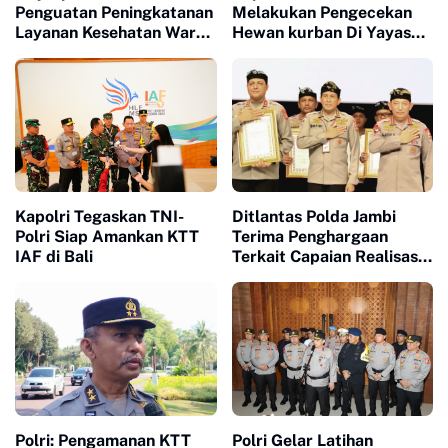
Penguatan Peningkatanan
Melakukan Pengecekan
Layanan Kesehatan Warga
Hewan kurban Di Yayasan
Binaan.
Al - Amin. Tabanan
Minggu, 10 Juli 2022.
Kapolri Tegaskan TNI-
Ditlantas Polda Jambi
Polri Siap Amankan KTT
Terima Penghargaan
IAF di Bali
Terkait Capaian Realisasi
PNBP oleh Kapolri.
Polri: Pengamanan KTT
Polri Gelar Latihan