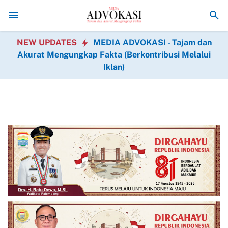
Gotong Royong Mengubah Harapan Menjadi Nyata
Si Hijau Mu
NEW UPDATES
MEDIA ADVOKASI - Tajam dan
Akurat Mengungkap Fakta (Berkontribusi Melalui
Iklan)