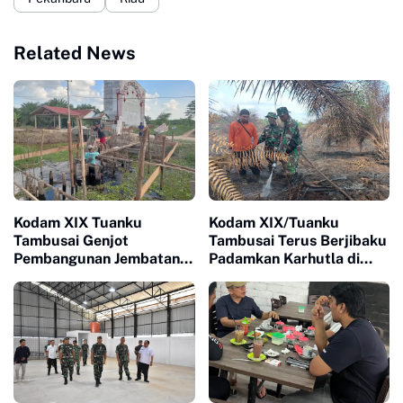
Related News
Kodam XIX Tuanku
Kodam XIX/Tuanku
Tambusai Genjot
Tambusai Terus Berjibaku
Pembangunan Jembatan
Padamkan Karhutla di
Garuda di Rohil
Rengat, 2,4 Hektare
Lahan Berhasil Diamankan