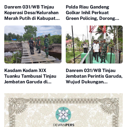
Danrem 031/WB Tinjau
Polda Riau Gandeng
Koperasi Desa/Kelurahan
Golkar Inhil Perkuat
Merah Putih di Kabupaten
Green Policing, Dorong
Inhu, Dukung Penguatan
Sinergi Jaga Lingkungan
Ekonomi Kerakyatan
dan Kamtibmas
Kasdam Kodam XIX
Danrem 031/WB Tinjau
Tuanku Tambusai Tinjau
Jembatan Perintis Garuda,
Jembatan Garuda di
Wujud Dukungan
Dumai, Pastikan Progres
terhadap Pembangunan
dan Kualitas
Infrastruktur di
Pembangunan Sesuai
kabupaten Inhil
Target