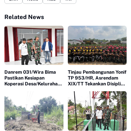
Related News
Danrem 031/Wira Bima
Tinjau Pembangunan Yonif
Pastikan Kesiapan
TP 953/HR, Asrendam
Koperasi Desa/Kelurahan
XIX/TT Tekankan Disiplin
Merah Putih Melalui
dan Profesionalisme
Peninjauan Lapangan di
Prajurit
Sejumlah Lokasi di
Kabupaten Indragiri Hilir