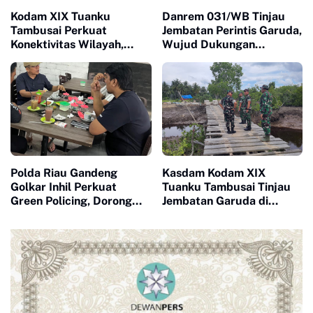
Kodam XIX Tuanku
Danrem 031/WB Tinjau
Tambusai Perkuat
Jembatan Perintis Garuda,
Konektivitas Wilayah,
Wujud Dukungan
Jembatan Garuda Capai
terhadap Pembangunan
Tahap Strategis
Infrastruktur di
kabupaten Inhil
Polda Riau Gandeng
Kasdam Kodam XIX
Golkar Inhil Perkuat
Tuanku Tambusai Tinjau
Green Policing, Dorong
Jembatan Garuda di
Sinergi Jaga Lingkungan
Dumai, Pastikan Progres
dan Kamtibmas
dan Kualitas
Pembangunan Sesuai
Target