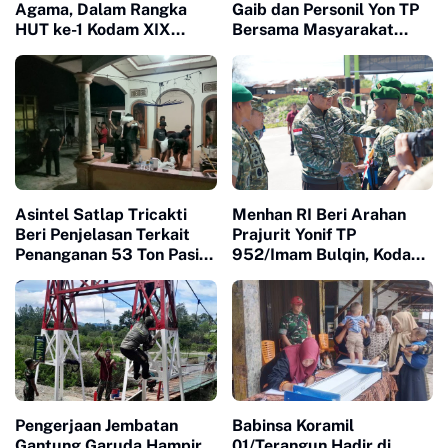
Agama, Dalam Rangka
Gaib dan Personil Yon TP
HUT ke-1 Kodam XIX
Bersama Masyarakat
Tuanku Tambusai
Gotong-royong
Teguhkan Semangat
Mengumpulkan Batu
Manunggal Bersama
Untuk Jembatan Gantung
Rakyat
Asintel Satlap Tricakti
Menhan RI Beri Arahan
Beri Penjelasan Terkait
Prajurit Yonif TP
Penanganan 53 Ton Pasir
952/Imam Bulqin, Kodam
Timah di Air Merbau
XIX Tuanku Tambusai
Percepat Penguatan
Satuan
Pengerjaan Jembatan
Babinsa Koramil
Gantung Garuda Hampir
01/Terangun Hadir di