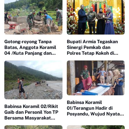
Gotong-royong Tanpa
Bupati Armia Tegaskan
Batas, Anggota Koramil
Sinergi Pemkab dan
04 /Kuta Panjang dan
Polres Tetap Kokoh di
Warga Cor Jembatan
Bawah Kepemimpinan
Gantung
Kapolres Baru
Babinsa Koramil
Babinsa Koramil 02/Rikit
01/Terangun Hadir di
Gaib dan Personil Yon TP
Posyandu, Wujud Nyata
Bersama Masyarakat
Kepedulian TNI terhadap
Gotong-royong
Kesehatan Masyarakat