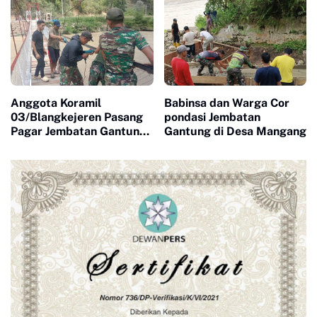
Mengumpulkan Batu
Untuk Jembatan Gantung
Anggota Koramil
Babinsa dan Warga Cor
03/Blangkejeren Pasang
pondasi Jembatan
Pagar Jembatan Gantung
Gantung di Desa Mangang
Garuda, Pembangunan
Segera Rampung