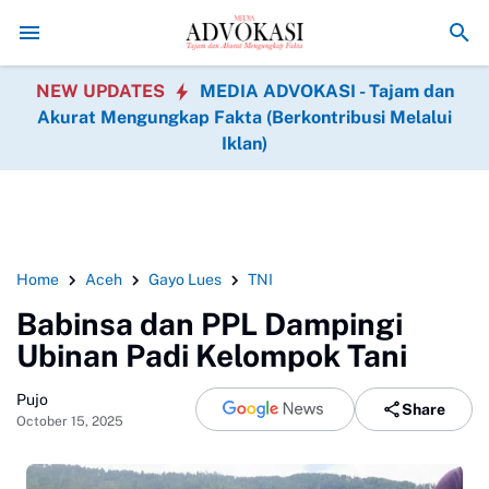
Asintel Satlap Tricakti Beri Penjelasan Terkait Penanga
NEW UPDATES
MEDIA ADVOKASI - Tajam dan
Akurat Mengungkap Fakta (Berkontribusi Melalui
Iklan)
Home
Aceh
Gayo Lues
TNI
Babinsa dan PPL Dampingi
Ubinan Padi Kelompok Tani
Pujo
Share
October 15, 2025