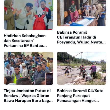
Paskibraka
Babinsa Koramil
Hadirkan Kebahagiaan
01/Terangun Hadir di
dan Kesetaraan"
Posyandu, Wujud Nyata
Pertamina EP Rantau
Kepedulian TNI terhadap
Field Peringati HAN 2026
Kesehatan Masyarakat
Bersama 120 Anak
Berkebutuhan Khusus
Tinjau Jembatan Putus di
Babinsa Koramil 04/Kuta
Kendawi, Wapres Gibran
Panjang Percepat
Bawa Harapan Baru bagi
Pemasangan Hanger
Warga yang Lama
Pengait Jembatan