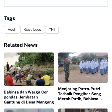
Tags
Aceh
Gayo Lues
TNI
Related News
Menjaring Putra-Putri
Babinsa dan Warga Cor
Terbaik Pengibar Sang
pondasi Jembatan
Merah Putih, Babinsa
Gantung di Desa Mangang
Koramil 01/Terangun
Dampingi Seleksi Calon