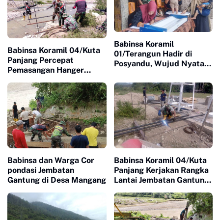
Babinsa Koramil
Babinsa Koramil 04/Kuta
01/Terangun Hadir di
Panjang Percepat
Posyandu, Wujud Nyata
Pemasangan Hanger
Kepedulian TNI terhadap
Pengait Jembatan
Kesehatan Masyarakat
Gantung Kejar Target
Cepat Selesai
Babinsa dan Warga Cor
Babinsa Koramil 04/Kuta
pondasi Jembatan
Panjang Kerjakan Rangka
Gantung di Desa Mangang
Lantai Jembatan Gantung
di Wilayah Binaan