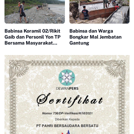
Babinsa Koramil 02/Rikit
Babinsa dan Warga
Gaib dan Personil Yon TP
Bongkar Mal Jembatan
Bersama Masyarakat
Gantung
Gotong-royong
Mengumpulkan Batu
Untuk Jembatan Gantung