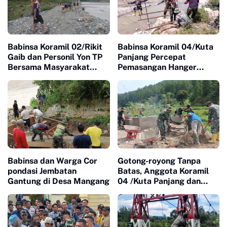
Babinsa Koramil 02/Rikit
Babinsa Koramil 04/Kuta
Gaib dan Personil Yon TP
Panjang Percepat
Bersama Masyarakat
Pemasangan Hanger
Gotong-royong
Pengait Jembatan
Mengumpulkan Batu
Gantung Kejar Target
Untuk Jembatan Gantung
Cepat Selesai
Babinsa dan Warga Cor
Gotong-royong Tanpa
pondasi Jembatan
Batas, Anggota Koramil
Gantung di Desa Mangang
04 /Kuta Panjang dan
Warga Cor Jembatan
Gantung