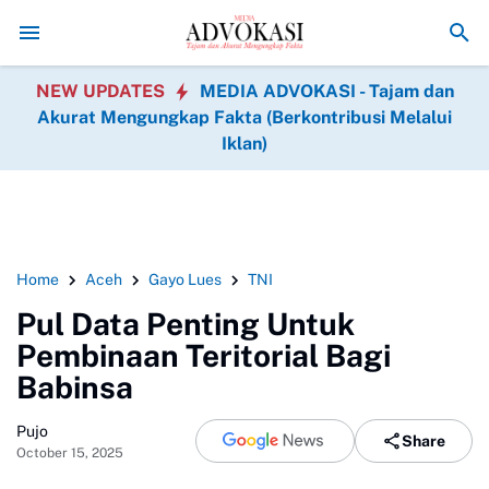
HUT Ke-1 Kodam XIX Tuanku Tambusai, Prajurit dan Per
NEW UPDATES
MEDIA ADVOKASI - Tajam dan
Akurat Mengungkap Fakta (Berkontribusi Melalui
Iklan)
Home
Aceh
Gayo Lues
TNI
Pul Data Penting Untuk
Pembinaan Teritorial Bagi
Babinsa
Pujo
Share
October 15, 2025