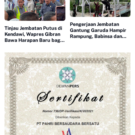
Pengerjaan Jembatan
Tinjau Jembatan Putus di
Gantung Garuda Hampir
Kendawi, Wapres Gibran
Rampung, Babinsa dan
Bawa Harapan Baru bagi
Warga Kebut Finishing
Warga yang Lama
Terisolasi