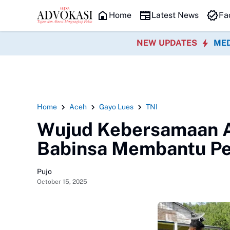
HEADLINE
Home
Latest News
Fa
NEW UPDATES
MED
Home
Aceh
Gayo Lues
TNI
‎Wujud Kebersamaan A
Babinsa Membantu Pe
Pujo
October 15, 2025