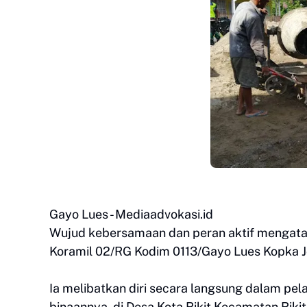
Gayo Lues - Mediaadvokasi.id
‎Wujud kebersamaan dan peran aktif mengatas
Koramil 02/RG Kodim 0113/Gayo Lues Kopka J
‎Ia melibatkan diri secara langsung dalam 
binaannya, di Desa Kota Rikit Kecamatan Riki