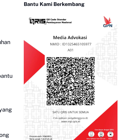
Bantu Kami Berkembang
uhan
bantu
 yang
yong