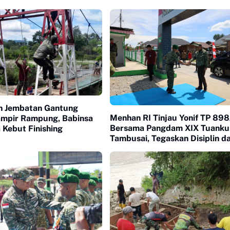
n Jembatan Gantung
Menhan RI Tinjau Yonif TP 89
mpir Rampung, Babinsa
Bersama Pangdam XIX Tuanku
 Kebut Finishing
Tambusai, Tegaskan Disiplin d
Loyalitas Prajurit