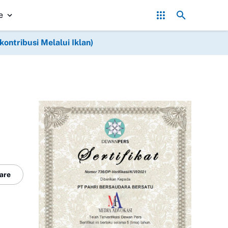
Negara Hadir Melalui Setetes Air: Kodim 0714/Salatiga Ban
e
ntribusi Melalui Iklan)
are