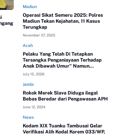
Madiun
Operasi Sikat Semeru 2025: Polres
i
Madiun Tekan Kejahatan, 11 Kasus
angang
Terungkap
November 07, 2025
Aceh
Pelaku Yang Telah Di Tetapkan
Tersangka Penganiayaan Terhadap
Anak Dibawah Umur" Namun
Melenggang Bebas Keluar Dari Polres
July 15, 2026
ATAM
Jambi
Rokok Merek Slava Diduga ilegal
Bebas Beredar dari Pengawasan APH
June 12, 2024
News
Kodam XIX Tuanku Tambusai Gelar
Verifikasi Alih Kodal Korem 033/WP,