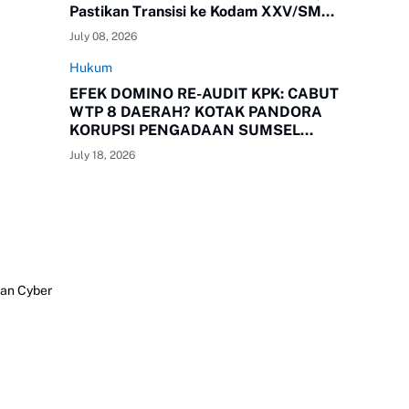
Pastikan Transisi ke Kodam XXV/SMR
Berjalan Optimal
July 08, 2026
Hukum
EFEK DOMINO RE-AUDIT KPK: CABUT
WTP 8 DAERAH? KOTAK PANDORA
KORUPSI PENGADAAN SUMSEL
RESMI TERBUKA!
July 18, 2026
an Cyber