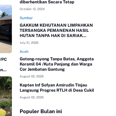
diberhentikan Secara Tetap
October 12, 2024
Sumbar
GAKKUM KEHUTANAN LIMPAHKAN
TERSANGKA PEMANENAN HASIL
HUTAN TANPA HAK DI SARIAK
BAYANG KEPADA KEJAKSAAN
July 31, 2026
NEGERI SOLOK, SUMBAR
Aceh
Gotong-royong Tanpa Batas, Anggota
8/PC
Koramil 04 /Kuta Panjang dan Warga
Cor Jembatan Gantung
an
August 02, 2026
Kapten Inf Sofyan Amirudin Tinjau
Langsung Progres RTLH di Desa Cukil
August 02, 2026
Populer Bulan ini