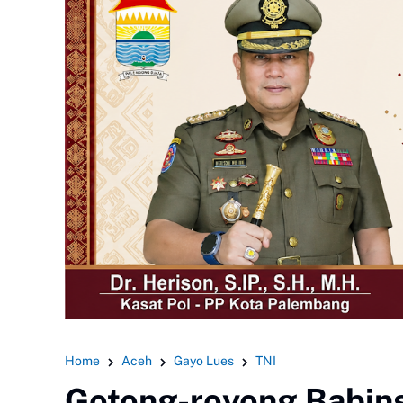
Home
Aceh
Gayo Lues
TNI
Gotong-royong Babin