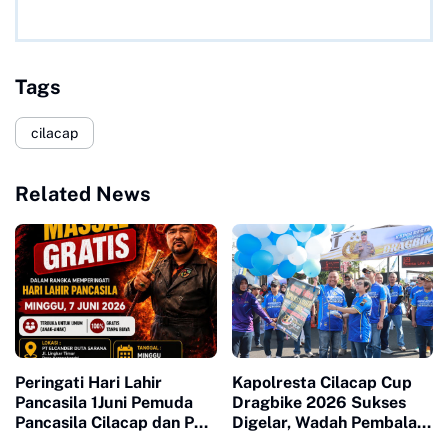
Tags
cilacap
Related News
Peringati Hari Lahir
Kapolresta Cilacap Cup
Pancasila 1Juni Pemuda
Dragbike 2026 Sukses
Pancasila Cilacap dan PT
Digelar, Wadah Pembalap
EDS Gelar Khitanan
Sekaligus Upaya Tekan