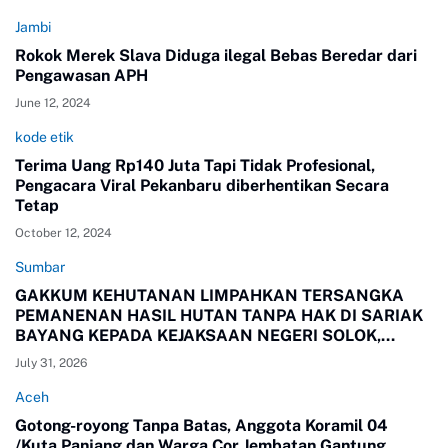
Jambi
Rokok Merek Slava Diduga ilegal Bebas Beredar dari
Pengawasan APH
June 12, 2024
kode etik
Terima Uang Rp140 Juta Tapi Tidak Profesional,
Pengacara Viral Pekanbaru diberhentikan Secara
Tetap
October 12, 2024
Sumbar
GAKKUM KEHUTANAN LIMPAHKAN TERSANGKA
PEMANENAN HASIL HUTAN TANPA HAK DI SARIAK
BAYANG KEPADA KEJAKSAAN NEGERI SOLOK,
SUMBAR
July 31, 2026
Aceh
Gotong-royong Tanpa Batas, Anggota Koramil 04
/Kuta Panjang dan Warga Cor Jembatan Gantung