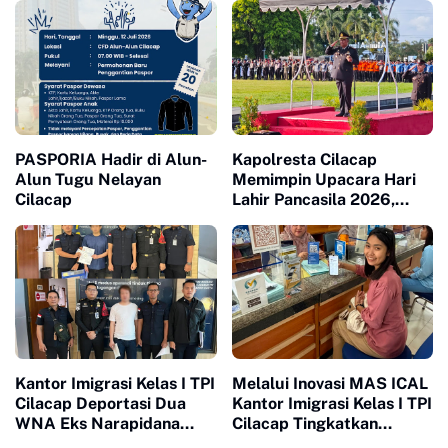
Massal 100 Anak
Balap Liar
PASPORIA Hadir di Alun-
Kapolresta Cilacap
Alun Tugu Nelayan
Memimpin Upacara Hari
Cilacap
Lahir Pancasila 2026,
Teguhkan Semangat
Persatuan di Tengah
Tantangan Global
Kantor Imigrasi Kelas I TPI
Melalui Inovasi MAS ICAL
Cilacap Deportasi Dua
Kantor Imigrasi Kelas I TPI
WNA Eks Narapidana
Cilacap Tingkatkan
Nusakambangan
Pelayanan Publik