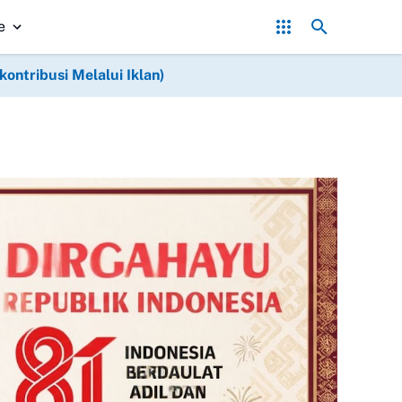
njatkan Syukur Kepada Allah SWT Atas Keberhasilan Pembuatan Su
e
ntribusi Melalui Iklan)