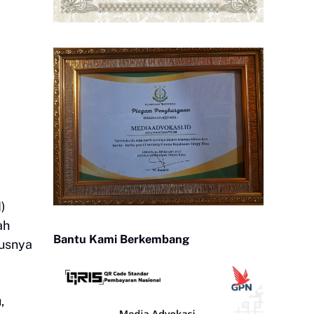
)
ah
Bantu Kami Berkembang
susnya
,