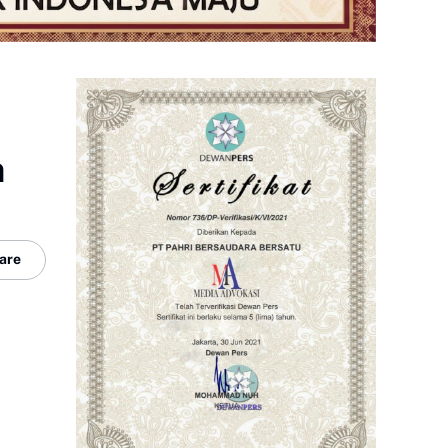
n
are