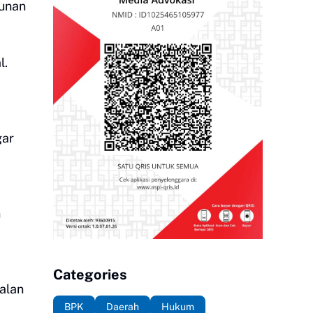
gunan
l.
gar
n
Categories
alan
BPK
Daerah
Hukum