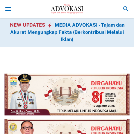
HUT Ke-1 Kodam XIX Tuanku Tambusai, Prajurit dan Persit K
NEW UPDATES
MEDIA ADVOKASI - Tajam dan
Akurat Mengungkap Fakta (Berkontribusi Melalui
Iklan)