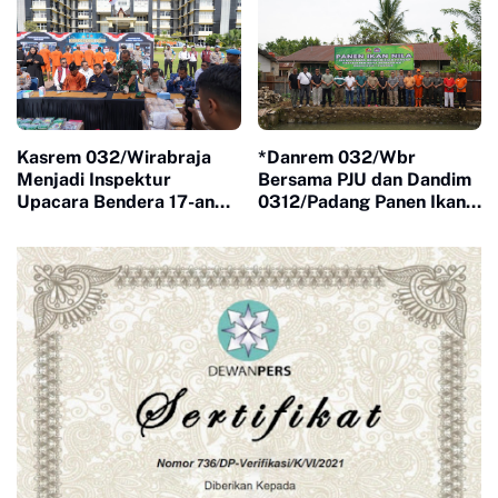
Kasrem 032/Wirabraja
*Danrem 032/Wbr
Menjadi Inspektur
Bersama PJU dan Dandim
Upacara Bendera 17-an
0312/Padang Panen Ikan
Bulan September Tahun
Nila Dalam Rangka
2025.
Mewujudkan Kemandirian
Pangan*