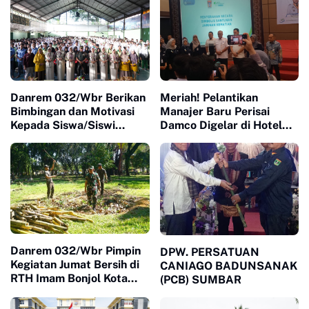
Danrem 032/Wbr Berikan
Meriah! Pelantikan
Bimbingan dan Motivasi
Manajer Baru Perisai
Kepada Siswa/Siswi
Damco Digelar di Hotel
Yayasan Kartika Jaya
Truntum Padang, Hadiah
Sepeda Listrik hingga
Tablet Ramaikan Acara
Danrem 032/Wbr Pimpin
DPW. PERSATUAN
Kegiatan Jumat Bersih di
CANIAGO BADUNSANAK
RTH Imam Bonjol Kota
(PCB) SUMBAR
Padang