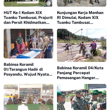
HUT Ke-1 Kodam XIX
Kunjungan Kerja Menhan
Tuanku Tambusai, Prajurit
RI Dimulai, Kodam XIX
dan Persit Khidmatkan
Tuanku Tambusai
Penghormatan di TMP
Dampingi Peninjauan Dua
Kusuma Dharma
Yonif Teritorial
Pembangunan
Babinsa Koramil
Babinsa Koramil 04/Kuta
01/Terangun Hadir di
Panjang Percepat
Posyandu, Wujud Nyata
Pemasangan Hanger
Kepedulian TNI terhadap
Pengait Jembatan
Kesehatan Masyarakat
Gantung Kejar Target
Cepat Selesai