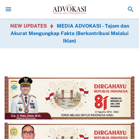
kur Kepada Allah SWT Atas Keberhasilan Pembuatan Sumur
Tahap Fin
NEW UPDATES
MEDIA ADVOKASI - Tajam dan
Akurat Mengungkap Fakta (Berkontribusi Melalui
Iklan)