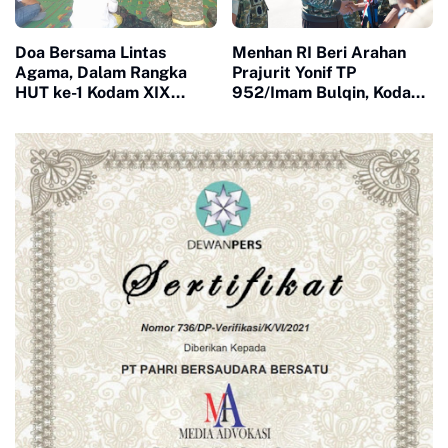
Doa Bersama Lintas
Menhan RI Beri Arahan
Agama, Dalam Rangka
Prajurit Yonif TP
HUT ke-1 Kodam XIX
952/Imam Bulqin, Kodam
Tuanku Tambusai
XIX Tuanku Tambusai
Teguhkan Semangat
Percepat Penguatan
Manunggal Bersama
Satuan
Rakyat