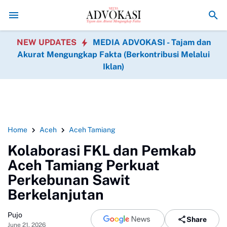
Asintel Satlap Tricakti Beri Penjelasan Terkait Penangana
NEW UPDATES
MEDIA ADVOKASI - Tajam dan
Akurat Mengungkap Fakta (Berkontribusi Melalui
Iklan)
Home
Aceh
Aceh Tamiang
Kolaborasi FKL dan Pemkab
Aceh Tamiang Perkuat
Perkebunan Sawit
Berkelanjutan
Pujo
Share
June 21, 2026