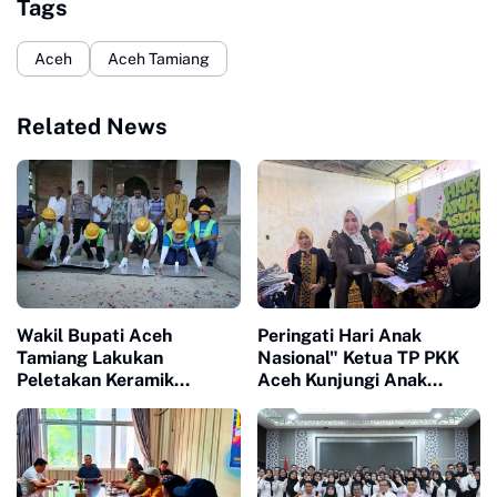
Tags
Aceh
Aceh Tamiang
Related News
Wakil Bupati Aceh
Peringati Hari Anak
Tamiang Lakukan
Nasional" Ketua TP PKK
Peletakan Keramik
Aceh Kunjungi Anak
Pertama Masjid Babut
Berkebutuhan Khusus di
Taqwa
Aceh Tamiang