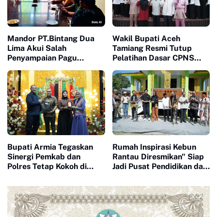
Mandor PT.Bintang Dua
Wakil Bupati Aceh
Lima Akui Salah
Tamiang Resmi Tutup
Penyampaian Pagu
Pelatihan Dasar CPNS
Anggaran Huntap Hingga
Tahun 2026
Perbaiki Mutu Material
bangunan
Bupati Armia Tegaskan
Rumah Inspirasi Kebun
Sinergi Pemkab dan
Rantau Diresmikan" Siap
Polres Tetap Kokoh di
Jadi Pusat Pendidikan dan
Bawah Kepemimpinan
Kegiatan Sosial
Kapolres Baru