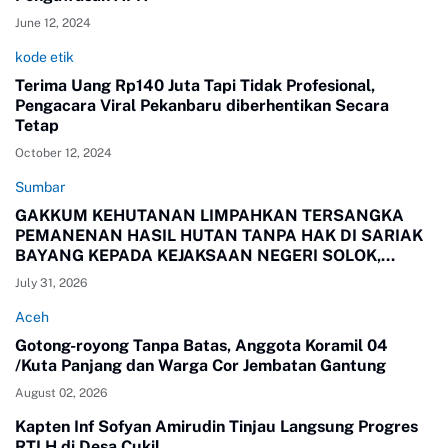
June 12, 2024
kode etik
Terima Uang Rp140 Juta Tapi Tidak Profesional,
Pengacara Viral Pekanbaru diberhentikan Secara
Tetap
October 12, 2024
Sumbar
GAKKUM KEHUTANAN LIMPAHKAN TERSANGKA
PEMANENAN HASIL HUTAN TANPA HAK DI SARIAK
BAYANG KEPADA KEJAKSAAN NEGERI SOLOK,
SUMBAR
July 31, 2026
Aceh
Gotong-royong Tanpa Batas, Anggota Koramil 04
/Kuta Panjang dan Warga Cor Jembatan Gantung
August 02, 2026
Kapten Inf Sofyan Amirudin Tinjau Langsung Progres
RTLH di Desa Cukil