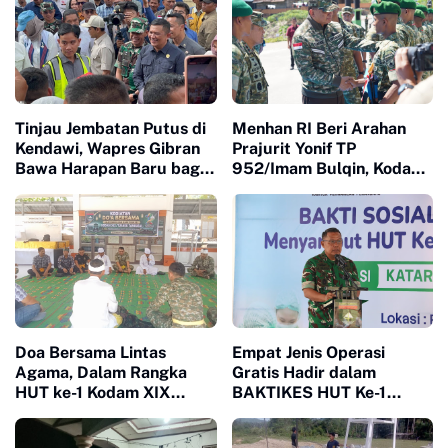
Tinjau Jembatan Putus di
Menhan RI Beri Arahan
Kendawi, Wapres Gibran
Prajurit Yonif TP
Bawa Harapan Baru bagi
952/Imam Bulqin, Kodam
Warga yang Lama
XIX Tuanku Tambusai
Terisolasi
Percepat Penguatan
Satuan
Doa Bersama Lintas
Empat Jenis Operasi
Agama, Dalam Rangka
Gratis Hadir dalam
HUT ke-1 Kodam XIX
BAKTIKES HUT Ke-1
Tuanku Tambusai
Kodam XIX Tuanku
Teguhkan Semangat
Tambusai