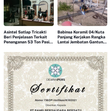
Manunggal Bersama
Rakyat
Asintel Satlap Tricakti
Babinsa Koramil 04/Kuta
Beri Penjelasan Terkait
Panjang Kerjakan Rangka
Penanganan 53 Ton Pasir
Lantai Jembatan Gantung
Timah di Air Merbau
di Wilayah Binaan