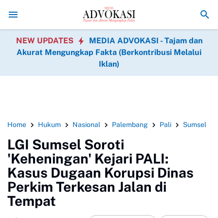
Asintel Satlap Tricakti Beri Penjelasan Terkait Penangan
NEW UPDATES
MEDIA ADVOKASI - Tajam dan
Akurat Mengungkap Fakta (Berkontribusi Melalui
Iklan)
Home
Hukum
Nasional
Palembang
Pali
Sumsel
LGI Sumsel Soroti
'Keheningan' Kejari PALI:
Kasus Dugaan Korupsi Dinas
Perkim Terkesan Jalan di
Tempat