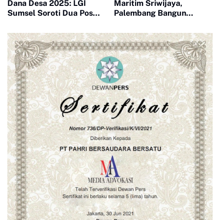
Dana Desa 2025: LGI
Maritim Sriwijaya,
Sumsel Soroti Dua Pos
Palembang Bangun
Penyertaan Modal
Masjid Ikonik Berbentuk
BUMDes Tanjung Besar
Kapal
Senilai Lebih Rp233 Juta
Diduga Fiktif