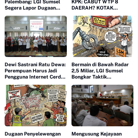
Palembang: LGI Sumsel
KPK: CABUT WTP 8
Segera Lapor Dugaan
DAERAH? KOTAK
"Mafia Proyek" ke KPPU
PANDORA KORUPSI
PENGADAAN SUMSEL
RESMI TERBUKA!
Dewi Sastrani Ratu Dewa:
Bermain di Bawah Radar
Perempuan Harus Jadi
2,5 Miliar, LGI Sumsel
Pengguna Internet Cerdas
Bongkar Taktik
dan Kritis
Kontraktor "Nol
Pengalaman" Borong
Proyek 13,7 Miliar
Dugaan Penyelewengan
Mengusung Kejayaan