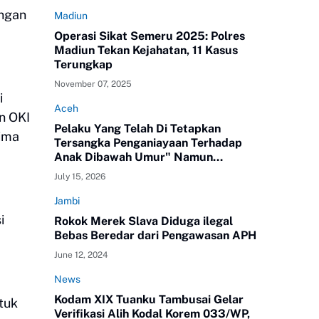
angan
Madiun
Operasi Sikat Semeru 2025: Polres
Madiun Tekan Kejahatan, 11 Kasus
Terungkap
November 07, 2025
i
Aceh
n OKI
Pelaku Yang Telah Di Tetapkan
ima
Tersangka Penganiayaan Terhadap
Anak Dibawah Umur" Namun
Melenggang Bebas Keluar Dari Polres
July 15, 2026
ATAM
Jambi
i
Rokok Merek Slava Diduga ilegal
Bebas Beredar dari Pengawasan APH
June 12, 2024
News
Kodam XIX Tuanku Tambusai Gelar
tuk
Verifikasi Alih Kodal Korem 033/WP,