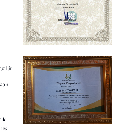
 Ilir
skan
aik
ang