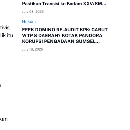
Pastikan Transisi ke Kodam XXV/SMR
Berjalan Optimal
July 08, 2026
Hukum
ivis
EFEK DOMINO RE-AUDIT KPK: CABUT
ik itu
WTP 8 DAERAH? KOTAK PANDORA
KORUPSI PENGADAAN SUMSEL
RESMI TERBUKA!
July 18, 2026
a
kan