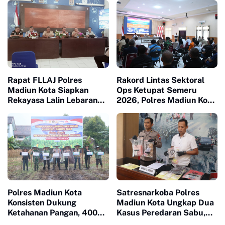
Mudik Lebaran
Rapat FLLAJ Polres
Rakord Lintas Sektoral
Madiun Kota Siapkan
Ops Ketupat Semeru
Rekayasa Lalin Lebaran
2026, Polres Madiun Kota
2026
Siapkan Pengamanan
Mudik Lebaran
Polres Madiun Kota
Satresnarkoba Polres
Konsisten Dukung
Madiun Kota Ungkap Dua
Ketahanan Pangan, 400
Kasus Peredaran Sabu,
Ton Jagung Telah
Ratusan Gram Narkotika