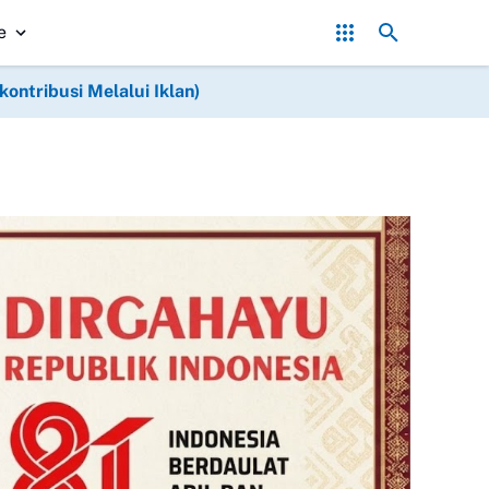
an Menggelora, Lapas Purwodadi Resmi Buka Porseni HUT Ke-81 RI
e
ntribusi Melalui Iklan)