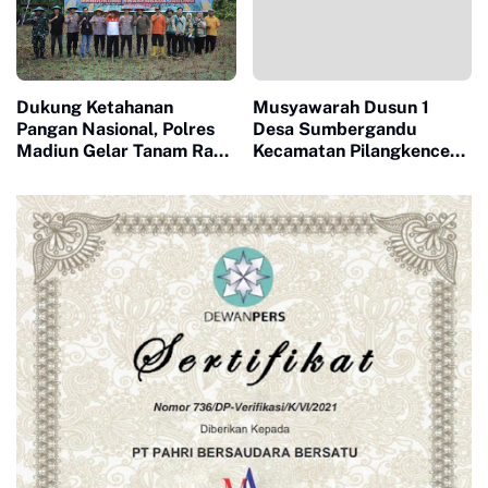
Dukung Ketahanan
Musyawarah Dusun 1
Pangan Nasional, Polres
Desa Sumbergandu
Madiun Gelar Tanam Raya
Kecamatan Pilangkenceng
Jagung Serentak Kuartal I
Kabupaten Madiun.
di Geger