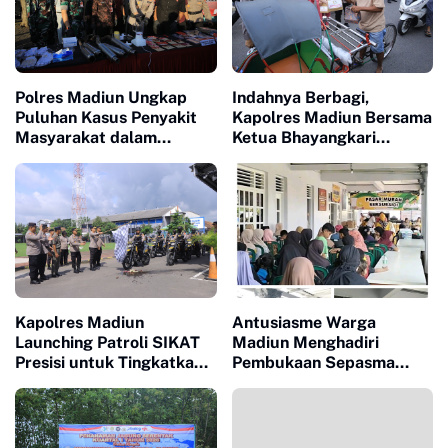
Polres Madiun Ungkap
Indahnya Berbagi,
Puluhan Kasus Penyakit
Kapolres Madiun Bersama
Masyarakat dalam
Ketua Bhayangkari
Operasi Pekat Semeru
Bagikan Takjil
2026
Kapolres Madiun
Antusiasme Warga
Launching Patroli SIKAT
Madiun Menghadiri
Presisi untuk Tingkatkan
Pembukaan Sepasma
Keamanan Wilayah
2026 Di Desa Sareng.