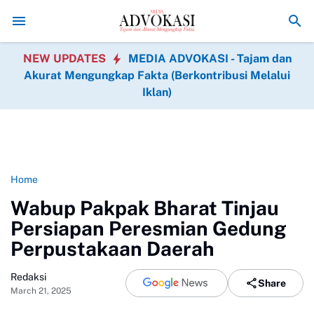
Perkuat Transformasi Layanan, PLN UID Riau dan Kepri
NEW UPDATES
MEDIA ADVOKASI - Tajam dan
Akurat Mengungkap Fakta (Berkontribusi Melalui
Iklan)
Home
Wabup Pakpak Bharat Tinjau
Persiapan Peresmian Gedung
Perpustakaan Daerah
Redaksi
Share
March 21, 2025