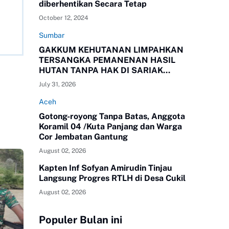
diberhentikan Secara Tetap
October 12, 2024
Sumbar
GAKKUM KEHUTANAN LIMPAHKAN
TERSANGKA PEMANENAN HASIL
HUTAN TANPA HAK DI SARIAK
BAYANG KEPADA KEJAKSAAN
July 31, 2026
NEGERI SOLOK, SUMBAR
Aceh
Gotong-royong Tanpa Batas, Anggota
Koramil 04 /Kuta Panjang dan Warga
Cor Jembatan Gantung
August 02, 2026
Kapten Inf Sofyan Amirudin Tinjau
Langsung Progres RTLH di Desa Cukil
August 02, 2026
Populer Bulan ini