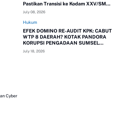
Pastikan Transisi ke Kodam XXV/SMR
Berjalan Optimal
July 08, 2026
Hukum
EFEK DOMINO RE-AUDIT KPK: CABUT
WTP 8 DAERAH? KOTAK PANDORA
KORUPSI PENGADAAN SUMSEL
RESMI TERBUKA!
July 18, 2026
an Cyber