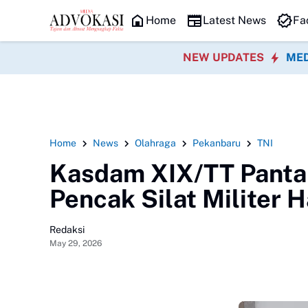
HEADLINE
Home
Latest News
Fa
NEW UPDATES
MED
Home
News
Olahraga
Pekanbaru
TNI
Kasdam XIX/TT Pantau
Pencak Silat Militer 
Redaksi
May 29, 2026