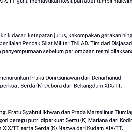
XIX/TT guna memastikan kesiapan atlet tampil maksim
eknik dasar, ketepatan jurus, kekompakan gerakan hin
nilaian Pencak Silat Militer TNI AD. Tim dari Disjasad
n penyempurnaan sebelum perlombaan resmi dilaksan
 menurunkan Praka Doni Gunawan dari Denarhanud
perkuat Serda (K) Debora dari Bekangdam XIX/TT.
ng, Pratu Syahrul Ikhwan dan Prada Marselinus Tiuml
i beregu putri diperkuat Sertu (K) Mariana dari Kod
m XIX/TT serta Serda (K) Nazwa dari Kudam XIX/TT.