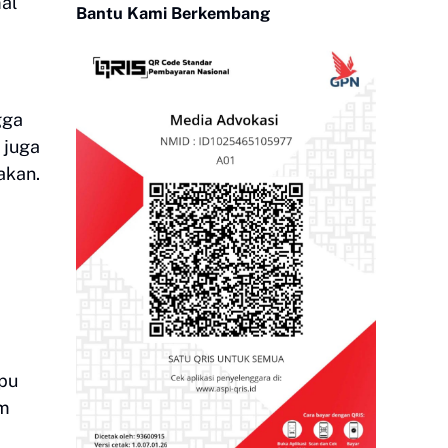
al
Bantu Kami Berkembang
gga
 juga
akan.
apu
im