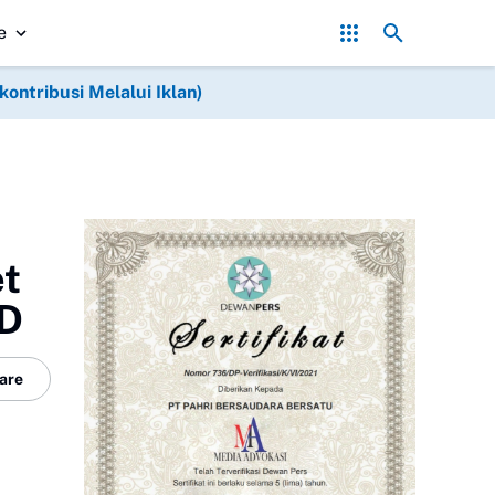
Babinsa dan Warga Cor pondasi Jembatan Gantung di Desa 
e
ntribusi Melalui Iklan)
et
AD
are