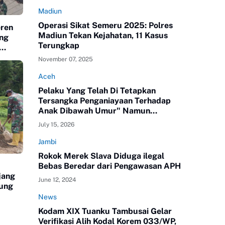
Madiun
Operasi Sikat Semeru 2025: Polres
eren
Madiun Tekan Kejahatan, 11 Kasus
ng
Terungkap
November 07, 2025
Aceh
Pelaku Yang Telah Di Tetapkan
Tersangka Penganiayaan Terhadap
Anak Dibawah Umur" Namun
Melenggang Bebas Keluar Dari Polres
July 15, 2026
ATAM
Jambi
Rokok Merek Slava Diduga ilegal
Bebas Beredar dari Pengawasan APH
jang
June 12, 2024
ung
News
Kodam XIX Tuanku Tambusai Gelar
Verifikasi Alih Kodal Korem 033/WP,