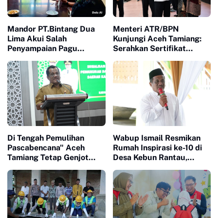
Mandor PT.Bintang Dua
Menteri ATR/BPN
Lima Akui Salah
Kunjungi Aceh Tamiang:
Penyampaian Pagu
Serahkan Sertifikat
Anggaran Huntap Hingga
Pengganti Pascabencana,
Perbaiki Mutu Material
Pastikan Kepastian
bangunan
Hukum Tanah
Di Tengah Pemulihan
Wabup Ismail Resmikan
Pascabencana" Aceh
Rumah Inspirasi ke-10 di
Tamiang Tetap Genjot
Desa Kebun Rantau,
Inovasi Daerah
Wujud Kepedulian CT
ARSA Foundation
Pascabencana