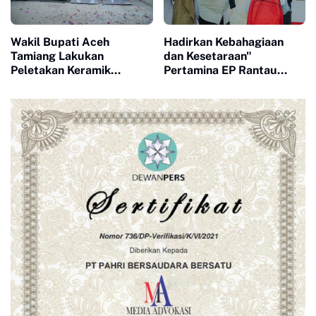
Wakil Bupati Aceh
Hadirkan Kebahagiaan
Tamiang Lakukan
dan Kesetaraan"
Peletakan Keramik
Pertamina EP Rantau
Pertama Masjid Babut
Field Peringati HAN 2026
Taqwa
Bersama 120 Anak
Berkebutuhan Khusus