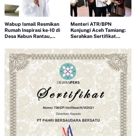
Wabup Ismail Resmikan
Menteri ATR/BPN
Rumah Inspirasi ke-10 di
Kunjungi Aceh Tamiang:
Desa Kebun Rantau,
Serahkan Sertifikat
Wujud Kepedulian CT
Pengganti Pascabencana,
ARSA Foundation
Pastikan Kepastian
Pascabencana
Hukum Tanah