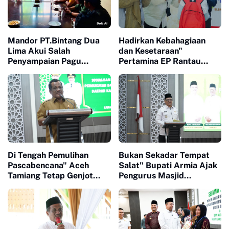
Mandor PT.Bintang Dua
Hadirkan Kebahagiaan
Lima Akui Salah
dan Kesetaraan"
Penyampaian Pagu
Pertamina EP Rantau
Anggaran Huntap Hingga
Field Peringati HAN 2026
Perbaiki Mutu Material
Bersama 120 Anak
bangunan
Berkebutuhan Khusus
Di Tengah Pemulihan
Bukan Sekadar Tempat
Pascabencana" Aceh
Salat" Bupati Armia Ajak
Tamiang Tetap Genjot
Pengurus Masjid
Inovasi Daerah
Tingkatkan Kualitas
Pengelolaan