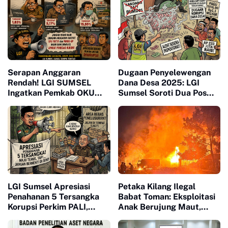
Serapan Anggaran
Dugaan Penyelewengan
Rendah! LGI SUMSEL
Dana Desa 2025: LGI
Ingatkan Pemkab OKU
Sumsel Soroti Dua Pos
Selatan Jangan
Penyertaan Modal
Manipulasi SPJ
BUMDes Tanjung Besar
Senilai Lebih Rp233 Juta
Diduga Fiktif
LGI Sumsel Apresiasi
Petaka Kilang Ilegal
Penahanan 5 Tersangka
Babat Toman: Eksploitasi
Korupsi Perkim PALI,
Anak Berujung Maut,
Desak Kejari Kejar
Polisi Dimana?
Keterlibatan Aktor