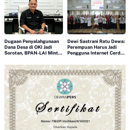
Intelektual
Dugaan Penyalahgunaan
Dewi Sastrani Ratu Dewa:
Dana Desa di OKI Jadi
Perempuan Harus Jadi
Sorotan, BPAN-LAI Minta
Pengguna Internet Cerdas
Penegakan Hukum
dan Kritis
Dipercepat