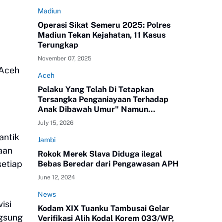
Madiun
Operasi Sikat Semeru 2025: Polres
Madiun Tekan Kejahatan, 11 Kasus
Terungkap
November 07, 2025
 Aceh
Aceh
Pelaku Yang Telah Di Tetapkan
Tersangka Penganiayaan Terhadap
Anak Dibawah Umur" Namun
Melenggang Bebas Keluar Dari Polres
July 15, 2026
ATAM
antik
Jambi
aan
Rokok Merek Slava Diduga ilegal
setiap
Bebas Beredar dari Pengawasan APH
June 12, 2024
News
isi
Kodam XIX Tuanku Tambusai Gelar
ngsung
Verifikasi Alih Kodal Korem 033/WP,