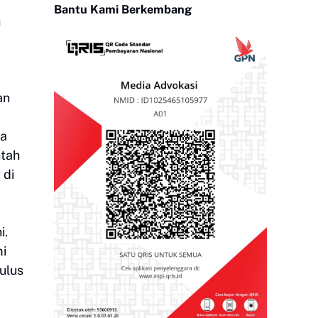
Bantu Kami Berkembang
h
an
ja
ntah
 di
i.
mi
tulus