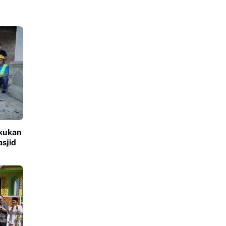
akukan
sjid