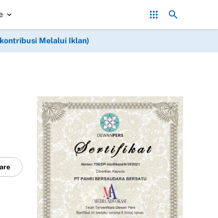
Asintel Satlap Tricakti Beri Penjelasan Terkait Penanganan 
e
ntribusi Melalui Iklan)
are