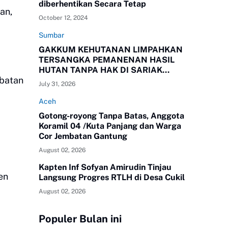
diberhentikan Secara Tetap
an,
October 12, 2024
Sumbar
a
GAKKUM KEHUTANAN LIMPAHKAN
TERSANGKA PEMANENAN HASIL
HUTAN TANPA HAK DI SARIAK
abatan
BAYANG KEPADA KEJAKSAAN
July 31, 2026
NEGERI SOLOK, SUMBAR
Aceh
Gotong-royong Tanpa Batas, Anggota
Koramil 04 /Kuta Panjang dan Warga
Cor Jembatan Gantung
August 02, 2026
Kapten Inf Sofyan Amirudin Tinjau
en
Langsung Progres RTLH di Desa Cukil
August 02, 2026
Populer Bulan ini