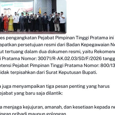
es pengangkatan Pejabat Pimpinan Tinggi Pratama ini 
ndapatkan persetujuan resmi dari Badan Kepegawaian 
but tertuang dalam dua dokumen resmi, yaitu Rekomen
ggi Pratama Nomor: 30071/R-AK.02.03/SD/F/2026 tangga
etensi Pejabat Pimpinan Tinggi Pratama Nomor: 800/1
tidak terpisahkan dari Surat Keputusan Bupati.
a juga menyampaikan tiga pesan penting yang harus
jabat yang baru saja dilantik:
asa menjaga kejujuran, amanah, dan kesetiaan kepada 
ingan pribadi maupun golongan.