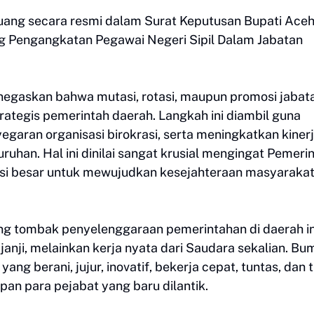
tuang secara resmi dalam Surat Keputusan Bupati Ace
g Pengangkatan Pegawai Negeri Sipil Dalam Jabatan
egaskan bahwa mutasi, rotasi, maupun promosi jabat
rategis pemerintah daerah. Langkah ini diambil guna
garan organisasi birokrasi, serta meningkatkan kiner
han. Hal ini dinilai sangat krusial mengingat Pemeri
isi besar untuk mewujudkan kesejahteraan masyarakat
ng tombak penyelenggaraan pemerintahan di daerah in
nji, melainkan kerja nyata dari Saudara sekalian. Bu
g berani, jujur, inovatif, bekerja cepat, tuntas, dan 
an para pejabat yang baru dilantik.