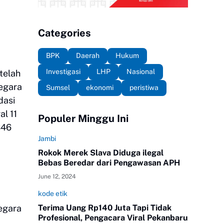
Categories
BPK
Daerah
Hukum
Investigasi
LHP
Nasional
telah
Negara
Sumsel
ekonomi
peristiwa
dasi
l 11
Populer Minggu Ini
346
Jambi
Rokok Merek Slava Diduga ilegal
Bebas Beredar dari Pengawasan APH
June 12, 2024
kode etik
negara
Terima Uang Rp140 Juta Tapi Tidak
Profesional, Pengacara Viral Pekanbaru