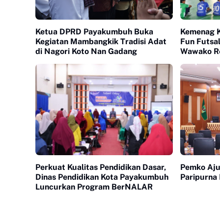
Ketua DPRD Payakumbuh Buka
Kemenag K
Kegiatan Mambangkik Tradisi Adat
Fun Futsa
di Nagori Koto Nan Gadang
Wawako Re
Dengan Te
Perkuat Kualitas Pendidikan Dasar,
Pemko Aju
Dinas Pendidikan Kota Payakumbuh
Paripurna
Luncurkan Program BerNALAR