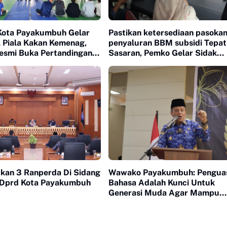
ota Payakumbuh Gelar
Pastikan ketersediaan pasokan
l Piala Kakan Kemenag,
penyaluran BBM subsidi Tepat
smi Buka Pertandingan
Sasaran, Pemko Gelar Sidak
ndangan Pertama
Keseluruh SPBU Kota Payaku
kan 3 Ranperda Di Sidang
Wawako Payakumbuh: Pengua
 Dprd Kota Payakumbuh
Bahasa Adalah Kunci Untuk
Generasi Muda Agar Mampu
Bersaing Di Dunia Global Dan 
Hanya Jadi Penonton