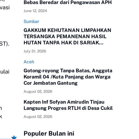
Bebas Beredar dari Pengawasan APH
vasi
June 12, 2024
Sumbar
GAKKUM KEHUTANAN LIMPAHKAN
TERSANGKA PEMANENAN HASIL
HUTAN TANPA HAK DI SARIAK
ST).
BAYANG KEPADA KEJAKSAAN
July 31, 2026
NEGERI SOLOK, SUMBAR
Aceh
Gotong-royong Tanpa Batas, Anggota
ulai
Koramil 04 /Kuta Panjang dan Warga
Cor Jembatan Gantung
August 02, 2026
Kapten Inf Sofyan Amirudin Tinjau
n
Langsung Progres RTLH di Desa Cukil
k
August 02, 2026
Populer Bulan ini