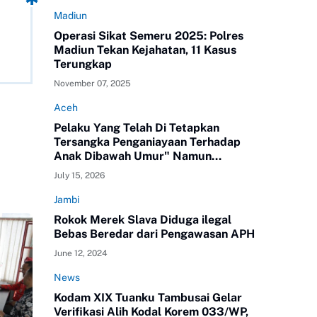
Madiun
Operasi Sikat Semeru 2025: Polres
Madiun Tekan Kejahatan, 11 Kasus
Terungkap
November 07, 2025
Aceh
Pelaku Yang Telah Di Tetapkan
Tersangka Penganiayaan Terhadap
Anak Dibawah Umur" Namun
Melenggang Bebas Keluar Dari Polres
July 15, 2026
ATAM
Jambi
Rokok Merek Slava Diduga ilegal
Bebas Beredar dari Pengawasan APH
June 12, 2024
News
Kodam XIX Tuanku Tambusai Gelar
Verifikasi Alih Kodal Korem 033/WP,