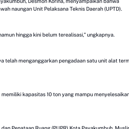
 Payakumbuh, Desmon Korina, menyampaikan bahwa
wah naungan Unit Pelaksana Teknis Daerah (UPTD).
mun hingga kini belum terealisasi,” ungkapnya.
a telah menganggarkan pengadaan satu unit alat ter
a memiliki kapasitas 10 ton yang mampu menyelesaika
m dan Penataan Ruang (PUPR) Kota Payakumbuh, Musli