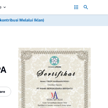
Dewi Sastrani Ratu Dewa: Perempuan Harus Jadi Pengg
e
ntribusi Melalui Iklan)
PA
are