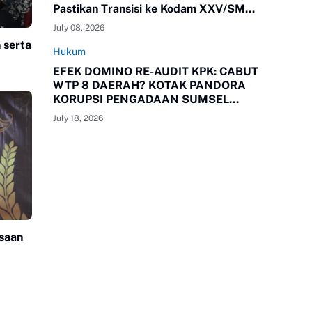
Pastikan Transisi ke Kodam XXV/SMR
Berjalan Optimal
July 08, 2026
 serta
Hukum
EFEK DOMINO RE-AUDIT KPK: CABUT
WTP 8 DAERAH? KOTAK PANDORA
mbuh
KORUPSI PENGADAAN SUMSEL
RESMI TERBUKA!
July 18, 2026
saan
Tidak