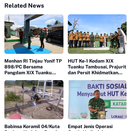
Related News
Menhan RI Tinjau Yonif TP
HUT Ke-1 Kodam XIX
898/PC Bersama
Tuanku Tambusai, Prajurit
Pangdam XIX Tuanku
dan Persit Khidmatkan
Tambusai, Tegaskan
Penghormatan di TMP
Disiplin dan Loyalitas
Kusuma Dharma
Prajurit
Babinsa Koramil 04/Kuta
Empat Jenis Operasi