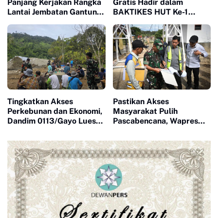
Panjang Kerjakan Rangka
Gratis Hadir dalam
Lantai Jembatan Gantung
BAKTIKES HUT Ke-1
di Wilayah Binaan
Kodam XIX Tuanku
Tambusai
Tingkatkan Akses
Pastikan Akses
Perkebunan dan Ekonomi,
Masyarakat Pulih
Dandim 0113/Gayo Lues
Pascabencana, Wapres
Tinjau Pembangunan
Tinjau Pembangunan
Jembatan Garuda Merah
Jembatan Gantung
Putih di Desa Pungke Jaya
Kendawi