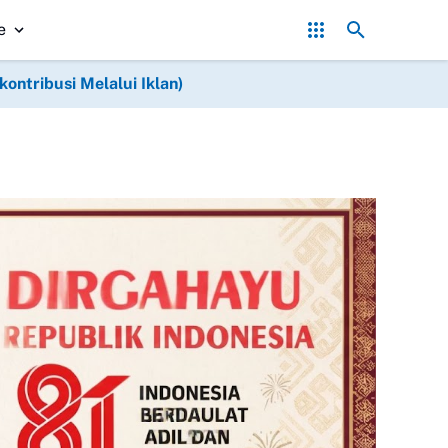
e-1 Kodam XIX Tuanku Tambusai, Prajurit dan Persit Khidmatkan P
e
ntribusi Melalui Iklan)