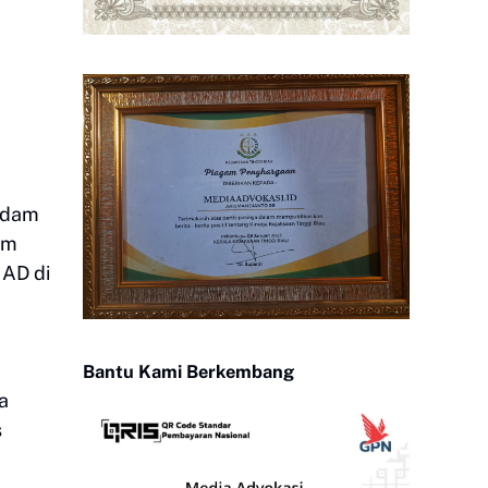
gdam
im
 AD di
Bantu Kami Berkembang
a
s