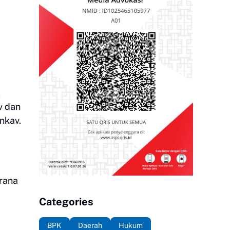
,
v dan
nkav.
arana
Categories
BPK
Daerah
Hukum